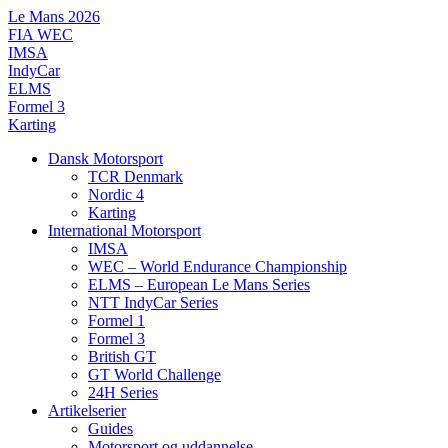
Videre
Le Mans 2026
til
FIA WEC
indhold
IMSA
IndyCar
ELMS
Formel 3
Karting
Dansk Motorsport
TCR Denmark
Nordic 4
Karting
International Motorsport
IMSA
WEC – World Endurance Championship
ELMS – European Le Mans Series
NTT IndyCar Series
Formel 1
Formel 3
British GT
GT World Challenge
24H Series
Artikelserier
Guides
Motorsport og uddannelse