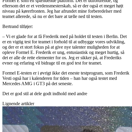
Formel E som en spændende platform. Det er udfordrende, og
eftersom det er et verdensmesterskab, så er der også et meget højt
niveau på kørerfronten. Jeg har afrundet mine forberedelser med
teamet allerede, så nu er det bare at tælle ned til testen.
Bertrand tilføjer:
– Vi er glade for at få Frederik med på holdet til testen i Berlin. Det
er en vigtig test for teamet i forhold til at udbygge vores udvikling,
og der er et stort fokus på at give nye talenter muligheden for at
opleve Formel E. Frederik er ung, entusiastisk og meget hurtig, så
det er alle de rette elementer for os. Jeg er sikker på, at Frederiks
evner og erfaring vil bidrage til en god test for teamet.
Formel E-testen er i øvrigt ikke det eneste testprogram, som Frederik
Vesti også har i kalenderen for tiden – han har også testet med
Mercedes AMG i GT3 på det seneste.
Det er god stil at dele godt indhold med andre
Lignende artikler