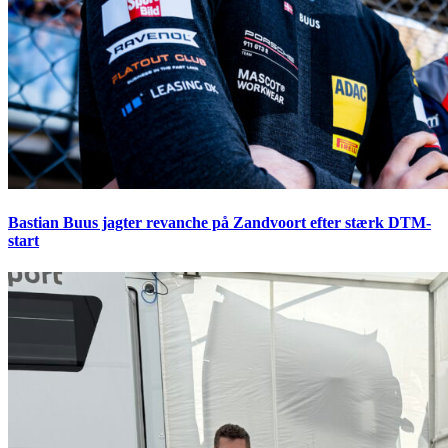
Bastian Buus jagter revanche på Zandvoort efter stærk DTM-
start