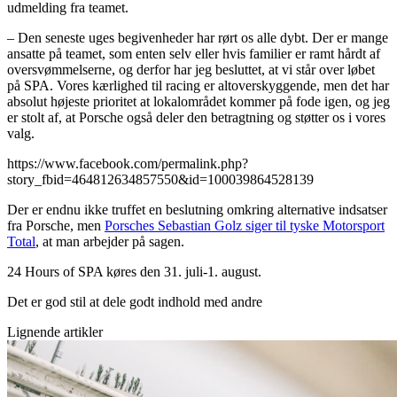
udmelding fra teamet.
– Den seneste uges begivenheder har rørt os alle dybt. Der er mange
ansatte på teamet, som enten selv eller hvis familier er ramt hårdt af
oversvømmelserne, og derfor har jeg besluttet, at vi står over løbet
på SPA. Vores kærlighed til racing er altoverskyggende, men det har
absolut højeste prioritet at lokalområdet kommer på fode igen, og jeg
er stolt af, at Porsche også deler den betragtning og støtter os i vores
valg.
https://www.facebook.com/permalink.php?
story_fbid=464812634857550&id=100039864528139
Der er endnu ikke truffet en beslutning omkring alternative indsatser
fra Porsche, men
Porsches Sebastian Golz siger til tyske Motorsport
Total
, at man arbejder på sagen.
24 Hours of SPA køres den 31. juli-1. august.
Det er god stil at dele godt indhold med andre
Lignende artikler