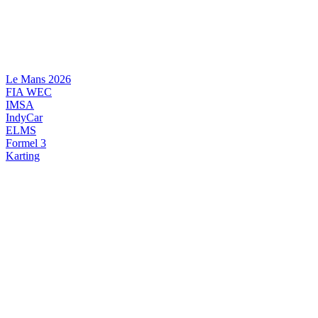
Videre
til
indhold
Le Mans 2026
FIA WEC
IMSA
IndyCar
ELMS
Formel 3
Karting
DANSK MOTORSPORT
INTERNATIONAL MOTORSPORT
ARTIKELSERIER