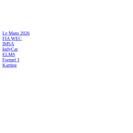
Videre
til
indhold
Le Mans 2026
FIA WEC
IMSA
IndyCar
ELMS
Formel 3
Karting
DANSK MOTORSPORT
INTERNATIONAL MOTORSPORT
ARTIKELSERIER