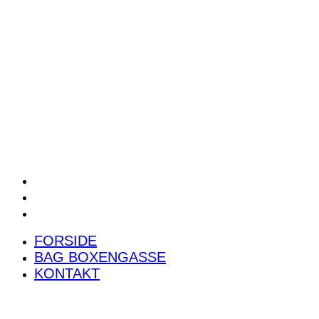
POWER RANKING
PODCAST
PRESSEMEDDELELSER
BILTEST
FORSIDE
BAG BOXENGASSE
KONTAKT
FORSIDE
BAG BOXENGASSE
KONTAKT