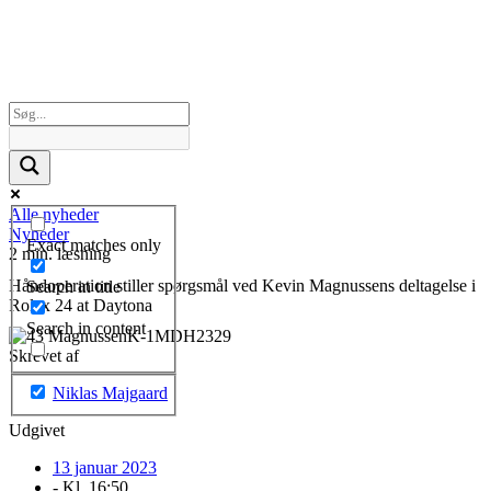
Alle nyheder
Nyheder
Exact matches only
2 min. læsning
Håndoperation stiller spørgsmål ved Kevin Magnussens deltagelse i
Search in title
Rolex 24 at Daytona
Search in content
Skrevet af
Niklas Majgaard
Udgivet
13 januar 2023
- Kl.
16:50