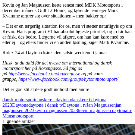
Kevin og Jan Magnussen kørte senest med MDK Motorsports i
december måneds Gulf 12 Hours, og kørende teamejer Mark
Kvamme ærgrer sig over situationen – men bakker op:
– Det er en ærgerlig situation for os, men vi støtter naturligvis op om
Kevin. Hans program i F1 har absolut højeste prioritet, og jo før han
er frisk, des bedre. Lægerne vil afgøre, om han kan køre med os
eller ej – og ellers finder vi en anden løsning, siger Mark Kvamme.
Rolex 24 at Daytona køres den sidste weekend i januar.
Husk, at du altid får det nyeste om international og dansk
motorsport her på Boxengasse. Så følg os
på
http://www.facebook.com/boxengasse
og på vores
gruppe,
https://www.facebook.com/groups/nytommotorsport/
Det er god stil at dele godt indhold med andre
dansk motorsport
danskere i daytona
danskere i daytona
2023
Daytona
daytona i dansk tv
Daytona i tv
Jan Magnussen
jan
magnussen 2023
kevin magnussen 2023
kevin magnussen daytona
Le
Mans
motorsport
Lignende artikler