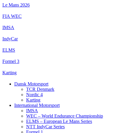
Videre
Le Mans 2026
til
indhold
FIA WEC
IMSA
IndyCar
ELMS
Formel 3
Karting
Dansk Motorsport
TCR Denmark
Nordic 4
Karting
International Motorsport
IMSA
WEC – World Endurance Championship
ELMS – European Le Mans Series
NTT IndyCar Series
Formel 1