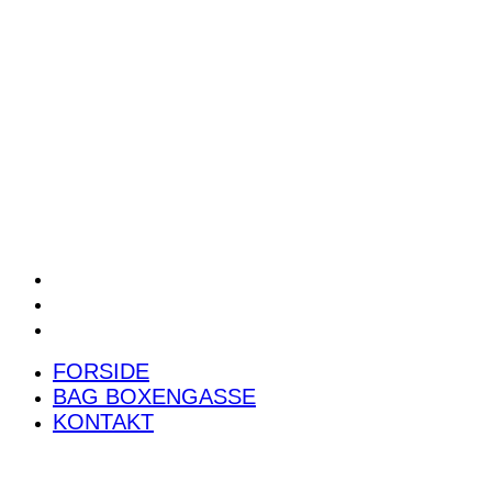
POWER RANKING
PODCAST
PRESSEMEDDELELSER
BILTEST
FORSIDE
BAG BOXENGASSE
KONTAKT
FORSIDE
BAG BOXENGASSE
KONTAKT