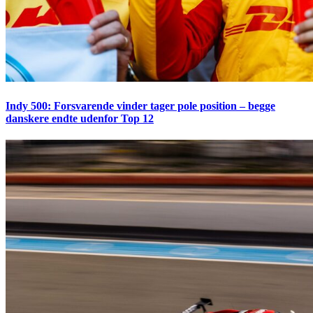
Indy 500: Forsvarende vinder tager pole position – begge
danskere endte udenfor Top 12