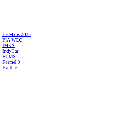
Videre
til
indhold
Le Mans 2026
FIA WEC
IMSA
IndyCar
ELMS
Formel 3
Karting
DANSK MOTORSPORT
INTERNATIONAL MOTORSPORT
ARTIKELSERIER