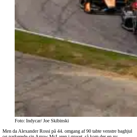
Foto: Indycar/ Joe Skibinski
Men da Alexander Rossi på 44. omgang af 90 tabte venstre baghjul
og parkerede sin Arrow McLaren i gruset, så kom der en ny