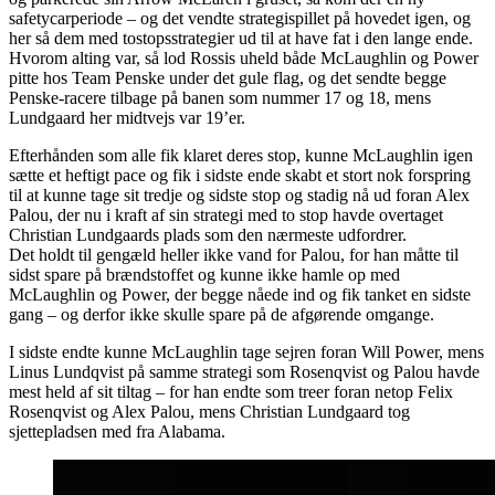
safetycarperiode – og det vendte strategispillet på hovedet igen, og
her så dem med tostopsstrategier ud til at have fat i den lange ende.
Hvorom alting var, så lod Rossis uheld både McLaughlin og Power
pitte hos Team Penske under det gule flag, og det sendte begge
Penske-racere tilbage på banen som nummer 17 og 18, mens
Lundgaard her midtvejs var 19’er.
Efterhånden som alle fik klaret deres stop, kunne McLaughlin igen
sætte et heftigt pace og fik i sidste ende skabt et stort nok forspring
til at kunne tage sit tredje og sidste stop og stadig nå ud foran Alex
Palou, der nu i kraft af sin strategi med to stop havde overtaget
Christian Lundgaards plads som den nærmeste udfordrer.
Det holdt til gengæld heller ikke vand for Palou, for han måtte til
sidst spare på brændstoffet og kunne ikke hamle op med
McLaughlin og Power, der begge nåede ind og fik tanket en sidste
gang – og derfor ikke skulle spare på de afgørende omgange.
I sidste endte kunne McLaughlin tage sejren foran Will Power, mens
Linus Lundqvist på samme strategi som Rosenqvist og Palou havde
mest held af sit tiltag – for han endte som treer foran netop Felix
Rosenqvist og Alex Palou, mens Christian Lundgaard tog
sjettepladsen med fra Alabama.