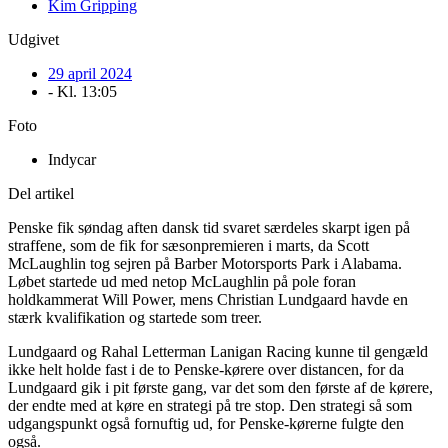
Kim Gripping
Udgivet
29 april 2024
- Kl.
13:05
Foto
Indycar
Del artikel
Penske fik søndag aften dansk tid svaret særdeles skarpt igen på
straffene, som de fik for sæsonpremieren i marts, da Scott
McLaughlin tog sejren på Barber Motorsports Park i Alabama.
Løbet startede ud med netop McLaughlin på pole foran
holdkammerat Will Power, mens Christian Lundgaard havde en
stærk kvalifikation og startede som treer.
Lundgaard og Rahal Letterman Lanigan Racing kunne til gengæld
ikke helt holde fast i de to Penske-kørere over distancen, for da
Lundgaard gik i pit første gang, var det som den første af de kørere,
der endte med at køre en strategi på tre stop. Den strategi så som
udgangspunkt også fornuftig ud, for Penske-kørerne fulgte den
også.