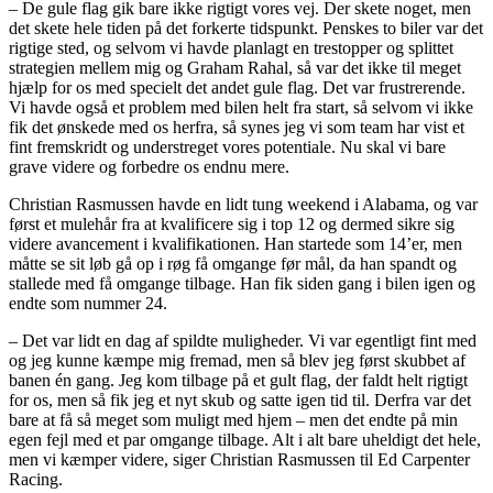
– De gule flag gik bare ikke rigtigt vores vej. Der skete noget, men
det skete hele tiden på det forkerte tidspunkt. Penskes to biler var det
rigtige sted, og selvom vi havde planlagt en trestopper og splittet
strategien mellem mig og Graham Rahal, så var det ikke til meget
hjælp for os med specielt det andet gule flag. Det var frustrerende.
Vi havde også et problem med bilen helt fra start, så selvom vi ikke
fik det ønskede med os herfra, så synes jeg vi som team har vist et
fint fremskridt og understreget vores potentiale. Nu skal vi bare
grave videre og forbedre os endnu mere.
Christian Rasmussen havde en lidt tung weekend i Alabama, og var
først et mulehår fra at kvalificere sig i top 12 og dermed sikre sig
videre avancement i kvalifikationen. Han startede som 14’er, men
måtte se sit løb gå op i røg få omgange før mål, da han spandt og
stallede med få omgange tilbage. Han fik siden gang i bilen igen og
endte som nummer 24.
– Det var lidt en dag af spildte muligheder. Vi var egentligt fint med
og jeg kunne kæmpe mig fremad, men så blev jeg først skubbet af
banen én gang. Jeg kom tilbage på et gult flag, der faldt helt rigtigt
for os, men så fik jeg et nyt skub og satte igen tid til. Derfra var det
bare at få så meget som muligt med hjem – men det endte på min
egen fejl med et par omgange tilbage. Alt i alt bare uheldigt det hele,
men vi kæmper videre, siger Christian Rasmussen til Ed Carpenter
Racing.