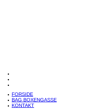
POWER RANKING
PODCAST
PRESSEMEDDELELSER
BILTEST
FORSIDE
BAG BOXENGASSE
KONTAKT
FORSIDE
BAG BOXENGASSE
KONTAKT