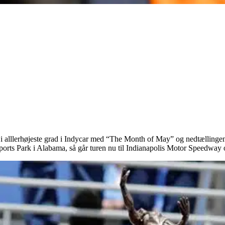
 i alllerhøjeste grad i Indycar med “The Month of May” og nedtællingen
ports Park i Alabama, så går turen nu til Indianapolis Motor Speedway