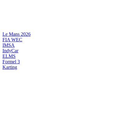
Videre
til
indhold
Le Mans 2026
FIA WEC
IMSA
IndyCar
ELMS
Formel 3
Karting
DANSK MOTORSPORT
INTERNATIONAL MOTORSPORT
ARTIKELSERIER