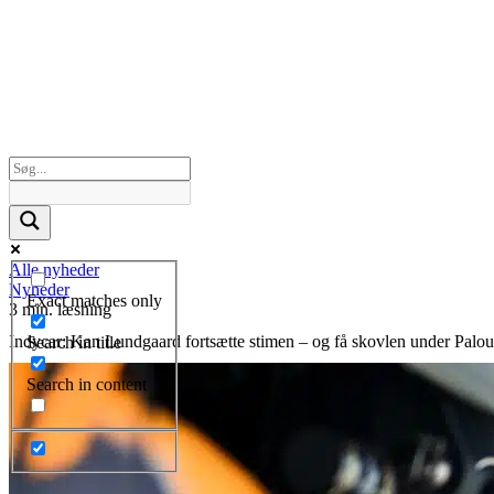
Alle nyheder
Nyheder
Exact matches only
3 min. læsning
Indycar: Kan Lundgaard fortsætte stimen – og få skovlen under Palo
Search in title
Search in content