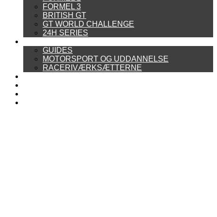
FORMEL 3
BRITISH GT
GT WORLD CHALLENGE
24H SERIES
ARTIKELSERIER
GUIDES
MOTORSPORT OG UDDANNELSE
RACERIVÆRKSÆTTERNE
POWER RANKING
PODCAST
PRESSEMEDDELELSER
BILTEST
FORSIDE
BAG BOXENGASSE
KONTAKT