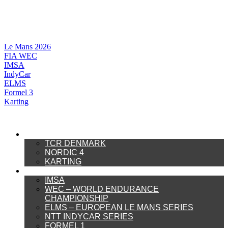
Videre
til
indhold
Le Mans 2026
FIA WEC
IMSA
IndyCar
ELMS
Formel 3
Karting
DANSK MOTORSPORT
TCR DENMARK
NORDIC 4
KARTING
INTERNATIONAL MOTORSPORT
IMSA
WEC – WORLD ENDURANCE
CHAMPIONSHIP
ELMS – EUROPEAN LE MANS SERIES
NTT INDYCAR SERIES
FORMEL 1