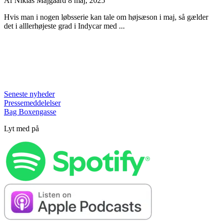
Af
Niklas Majgaard
8 maj, 2025
Hvis man i nogen løbsserie kan tale om højsæson i maj, så gælder
det i alllerhøjeste grad i Indycar med ...
Seneste nyheder
Pressemeddelelser
Bag Boxengasse
Lyt med på