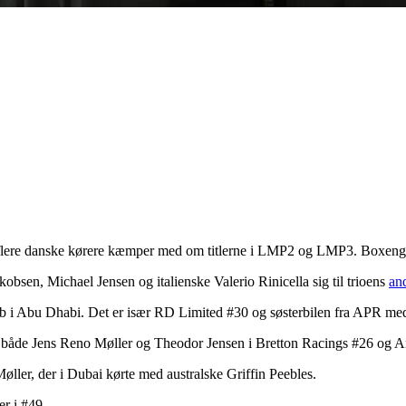
 flere danske kørere kæmper med om titlerne i LMP2 og LMP3. Boxenga
sen, Michael Jensen og italienske Valerio Rinicella sig til trioens
an
løb i Abu Dhabi. Det er især RD Limited #30 og søsterbilen fra APR med 
både Jens Reno Møller og Theodor Jensen i Bretton Racings #26 og Ande
ller, der i Dubai kørte med australske Griffin Peebles.
r i #49.