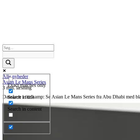
Alle nyheder
Asian Le Mans Series
Exact matches only
3 min. læsning
Danskere i titelkamp: Se Asian Le Mans Series fra Abu Dhabi med bl
Search in title
Search in content