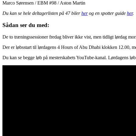
Marco Sørensen / EBM #98 / Aston Martin
Du kan se hele deltagerlisten på 47 biler
her
og en spotter guide
her
.
Sådan ser du med:
De to træningssessioner fredag bliver ikke vist, men tidligt lørdag m
Der er løbsstart til lørdagens 4 Hours of Abu Dhabi klokken 12.00, 
Du kan se begge løb på mesterskabets YouTube-kanal. Lørdagens løb 