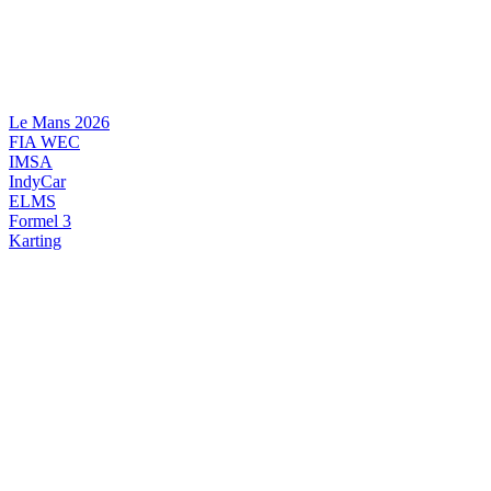
Videre
til
indhold
Le Mans 2026
FIA WEC
IMSA
IndyCar
ELMS
Formel 3
Karting
DANSK MOTORSPORT
INTERNATIONAL MOTORSPORT
ARTIKELSERIER