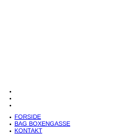
POWER RANKING
PODCAST
PRESSEMEDDELELSER
BILTEST
FORSIDE
BAG BOXENGASSE
KONTAKT
FORSIDE
BAG BOXENGASSE
KONTAKT