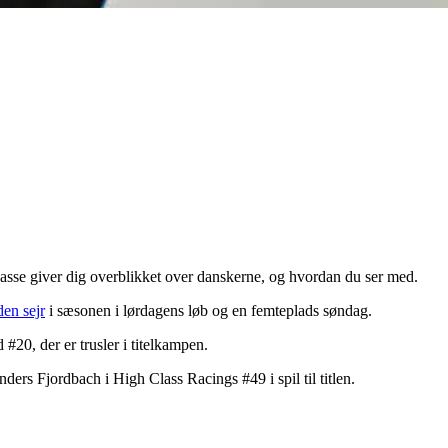
sse giver dig overblikket over danskerne, og hvordan du ser med.
den sejr
i sæsonen i lørdagens løb og en femteplads søndag.
#20, der er trusler i titelkampen.
rs Fjordbach i High Class Racings #49 i spil til titlen.