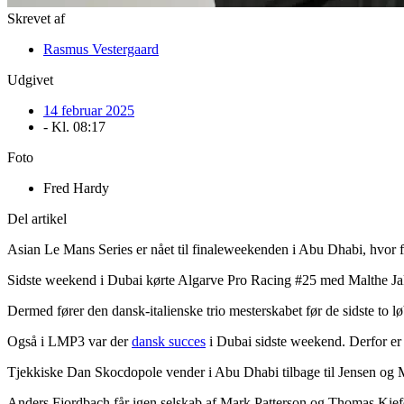
Skrevet af
Rasmus Vestergaard
Udgivet
14 februar 2025
- Kl.
08:17
Foto
Fred Hardy
Del artikel
Asian Le Mans Series er nået til finaleweekenden i Abu Dhabi, hvor
Sidste weekend i Dubai kørte Algarve Pro Racing #25 med Malthe Jakob
Dermed fører den dansk-italienske trio mesterskabet før de sidste to 
Også i LMP3 var der
dansk succes
i Dubai sidste weekend. Derfor er 
Tjekkiske Dan Skocdopole vender i Abu Dhabi tilbage til Jensen og Mø
Anders Fjordbach får igen selskab af Mark Patterson og Thomas Kiefe