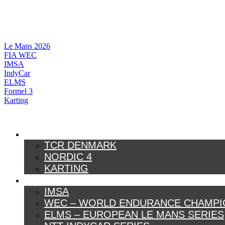
Videre
til
indhold
Le Mans 2026
FIA WEC
IMSA
IndyCar
ELMS
Formel 3
Karting
DANSK MOTORSPORT
TCR DENMARK
NORDIC 4
KARTING
INTERNATIONAL MOTORSPORT
IMSA
WEC – WORLD ENDURANCE CHAMPI
ELMS – EUROPEAN LE MANS SERIES