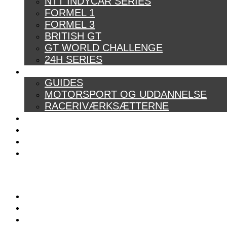
NTT INDYCAR SERIES
FORMEL 1
FORMEL 3
BRITISH GT
GT WORLD CHALLENGE
24H SERIES
ARTIKELSERIER
GUIDES
MOTORSPORT OG UDDANNELSE
RACERIVÆRKSÆTTERNE
POWER RANKING
PODCAST
PRESSEMEDDELELSER
BILTEST
FORSIDE
BAG BOXENGASSE
KONTAKT