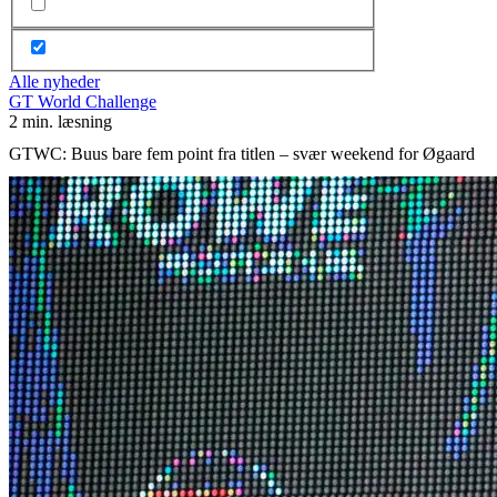
Alle nyheder
GT World Challenge
2 min. læsning
GTWC: Buus bare fem point fra titlen – svær weekend for Øgaard