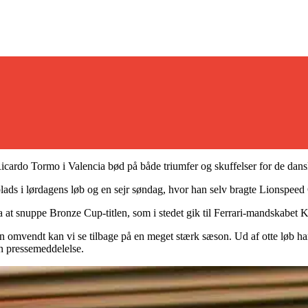
ardo Tormo i Valencia bød på både triumfer og skuffelser for de dans
ds i lørdagens løb og en sejr søndag, hvor han selv bragte Lionspeed 
at snuppe Bronze Cup-titlen, som i stedet gik til Ferrari-mandskabet 
men omvendt kan vi se tilbage på en meget stærk sæson. Ud af otte løb har
en pressemeddelelse.