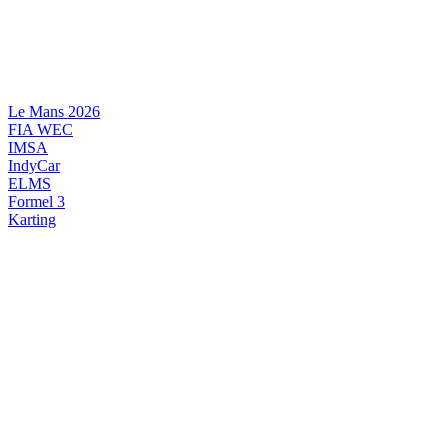
Videre
til
indhold
Le Mans 2026
FIA WEC
IMSA
IndyCar
ELMS
Formel 3
Karting
DANSK MOTORSPORT
INTERNATIONAL MOTORSPORT
ARTIKELSERIER