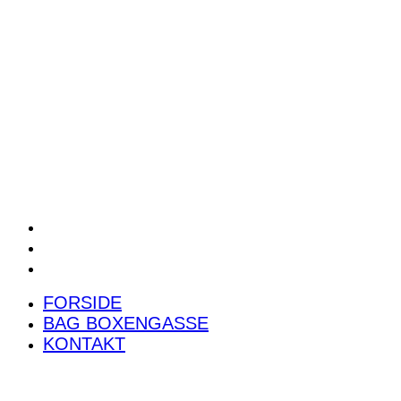
POWER RANKING
PODCAST
PRESSEMEDDELELSER
BILTEST
FORSIDE
BAG BOXENGASSE
KONTAKT
FORSIDE
BAG BOXENGASSE
KONTAKT