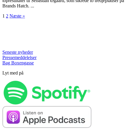
topresultater til Sebastian Øgaard, som sikrede to tredjepladser på
Brands Hatch. ...
1
2
Næste »
Seneste nyheder
Pressemeddelelser
Bag Boxengasse
Lyt med på