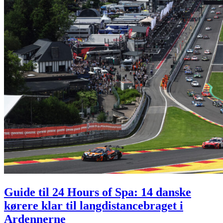
Guide til 24 Hours of Spa: 14 danske
kørere klar til langdistancebraget i
Ardennerne