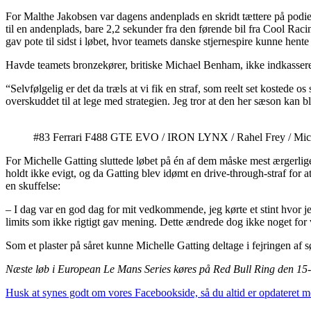
For Malthe Jakobsen var dagens andenplads en skridt tættere på podie
til en andenplads, bare 2,2 sekunder fra den førende bil fra Cool Rac
gav pote til sidst i løbet, hvor teamets danske stjernespire kunne hen
Havde teamets bronzekører, britiske Michael Benham, ikke indkasseret e
“Selvfølgelig er det da træls at vi fik en straf, som reelt set kostede o
overskuddet til at lege med strategien. Jeg tror at den her sæson kan b
#83 Ferrari F488 GTE EVO / IRON LYNX / Rahel Frey / Mich
For Michelle Gatting sluttede løbet på én af dem måske mest ærgerlige
holdt ikke evigt, og da Gatting blev idømt en drive-through-straf for 
en skuffelse:
– I dag var en god dag for mit vedkommende, jeg kørte et stint hvor j
limits som ikke rigtigt gav mening. Dette ændrede dog ikke noget for v
Som et plaster på såret kunne Michelle Gatting deltage i fejringen af
Næste løb i European Le Mans Series køres på Red Bull Ring den 15-
Husk at synes godt om vores Facebookside, så du altid er opdateret 