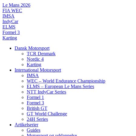
Videre
Le Mans 2026
til
FIA WEC
indhold
IMSA
IndyCar
ELMS
Formel 3
Karting
Dansk Motorsport
TCR Denmark
Nordic 4
Karting
International Motorsport
IMSA
WEC – World Endurance Championship
ELMS – European Le Mans Series
NTT IndyCar Series
Formel 1
Formel 3
British GT
GT World Challenge
24H Series
Artikelserier
Guides
Motorsport og uddannelse