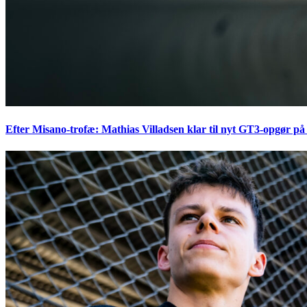
Efter Misano-trofæ: Mathias Villadsen klar til nyt GT3-opgør på