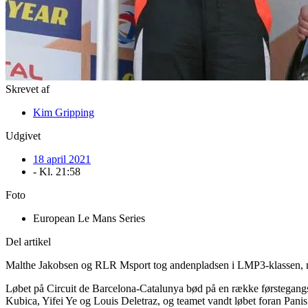
Skrevet af
Kim Gripping
Udgivet
18 april 2021
- Kl.
21:58
Foto
European Le Mans Series
Del artikel
Malthe Jakobsen og RLR Msport tog andenpladsen i LMP3-klassen, men
Løbet på Circuit de Barcelona-Catalunya bød på en række førstegangs
Kubica, Yifei Ye og Louis Deletraz, og teamet vandt løbet foran Pan