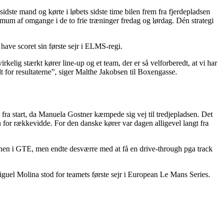
ste mand og kørte i løbets sidste time bilen frem fra fjerdepladsen
imum af omgange i de to frie træninger fredag og lørdag. Dén strategi
have scoret sin første sejr i ELMS-regi.
irkelig stærkt kører line-up og et team, der er så velforberedt, at vi har
dt for resultaterne”, siger Malthe Jakobsen til Boxengasse.
 fra start, da Manuela Gostner kæmpede sig vej til tredjepladsen. Det
n for rækkevidde. For den danske kører var dagen alligevel langt fra
banen i GTE, men endte desværre med at få en drive-through pga track
iguel Molina stod for teamets første sejr i European Le Mans Series.