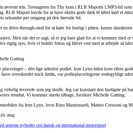
ts øverste trin. Teenageren fra Thy kom i RLR Msports LMP3-bil som sid
ing. RLR Msport havde for at have ekstra gode dæk til løbet kørt et min
te to sekunder per omgang på den førende bil.
n drive-through-straf for at køre for hurtigt i pitten, kunne danskeren 
s sejren. Men når det er sagt, så er jeg bare glad for at vi kommer med et v
live rigtig sjov, hvis vi holder fokus og bliver ved med at arbejde så hår
elle Gatting
 placeringer – dén lige udenfor podiet. Iron Lynx-bilen kom ellers godt
at have overskredet track limits, var podieplaceringerne endegyldigt ude
eg virkelig leverede som jeg skulle. Jeg var konstant den hurtigste på 
ores resultat. Vi kommer stærkt tilbage, forsikrer Michelle Gatting.
 søsterbilen fra Iron Lynx, hvor Rino Mastronardi, Matteo Cressoni og M
16. maj.
med seneste nyheder om dansk og international motorsport