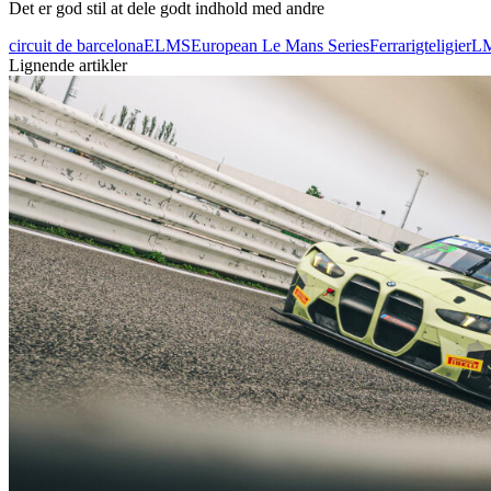
Det er god stil at dele godt indhold med andre
circuit de barcelona
ELMS
European Le Mans Series
Ferrari
gte
ligier
L
Lignende artikler