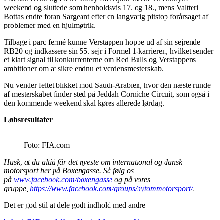
weekend og sluttede som henholdsvis 17. og 18., mens Valtteri
Bottas endte foran Sargeant efter en langvarig pitstop forårsaget af
problemer med en hjulmøtrik.
Tilbage i parc fermé kunne Verstappen hoppe ud af sin sejrende
RB20 og indkassere sin 55. sejr i Formel 1-karrieren, hvilket sender
et klart signal til konkurrenterne om Red Bulls og Verstappens
ambitioner om at sikre endnu et verdensmesterskab.
Nu vender feltet blikket mod Saudi-Arabien, hvor den næste runde
af mesterskabet finder sted på Jeddah Corniche Circuit, som også i
den kommende weekend skal køres allerede lørdag.
Løbsresultater
Foto: FIA.com
Husk, at du altid får det nyeste om international og dansk
motorsport her på Boxengasse. Så følg os
på
www.facebook.com/boxengasse
og på vores
gruppe,
https://www.facebook.com/groups/nytommotorsport/
.
Det er god stil at dele godt indhold med andre