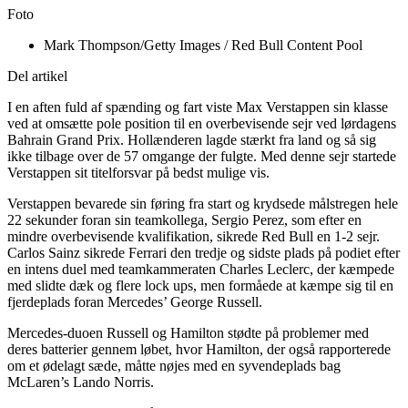
Foto
Mark Thompson/Getty Images / Red Bull Content Pool
Del artikel
I en aften fuld af spænding og fart viste Max Verstappen sin klasse
ved at omsætte pole position til en overbevisende sejr ved lørdagens
Bahrain Grand Prix. Hollænderen lagde stærkt fra land og så sig
ikke tilbage over de 57 omgange der fulgte. Med denne sejr startede
Verstappen sit titelforsvar på bedst mulige vis.
Verstappen bevarede sin føring fra start og krydsede målstregen hele
22 sekunder foran sin teamkollega, Sergio Perez, som efter en
mindre overbevisende kvalifikation, sikrede Red Bull en 1-2 sejr.
Carlos Sainz sikrede Ferrari den tredje og sidste plads på podiet efter
en intens duel med teamkammeraten Charles Leclerc, der kæmpede
med slidte dæk og flere lock ups, men formåede at kæmpe sig til en
fjerdeplads foran Mercedes’ George Russell.
Mercedes-duoen Russell og Hamilton stødte på problemer med
deres batterier gennem løbet, hvor Hamilton, der også rapporterede
om et ødelagt sæde, måtte nøjes med en syvendeplads bag
McLaren’s Lando Norris.