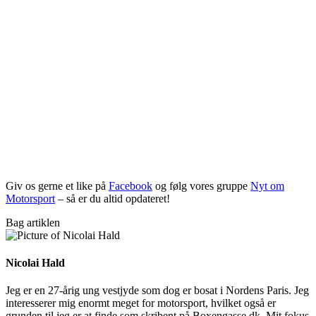
Giv os gerne et like på
Facebook
og følg vores gruppe
Nyt om
Motorsport
– så er du altid opdateret!
Bag artiklen
Nicolai Hald
Jeg er en 27-årig ung vestjyde som dog er bosat i Nordens Paris. Jeg
interesserer mig enormt meget for motorsport, hvilket også er
grunden til jeg er at finde som skribent på Boxengasse.dk. Mit fokus