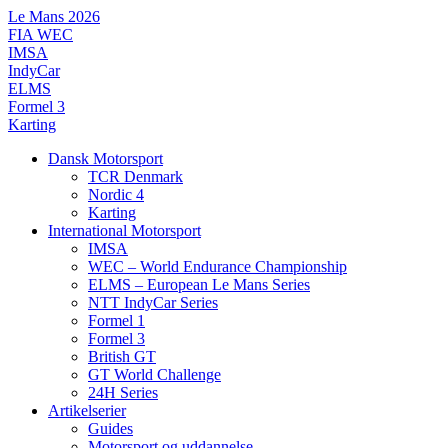
Videre
Le Mans 2026
til
FIA WEC
indhold
IMSA
IndyCar
ELMS
Formel 3
Karting
Dansk Motorsport
TCR Denmark
Nordic 4
Karting
International Motorsport
IMSA
WEC – World Endurance Championship
ELMS – European Le Mans Series
NTT IndyCar Series
Formel 1
Formel 3
British GT
GT World Challenge
24H Series
Artikelserier
Guides
Motorsport og uddannelse