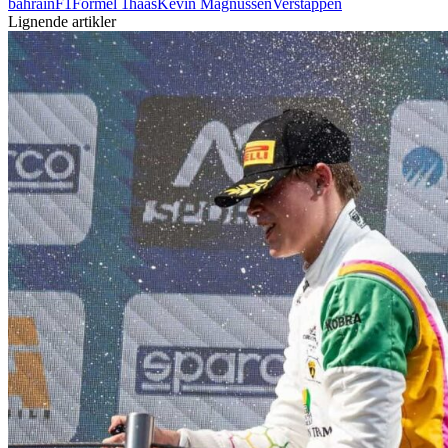
bahrain
F1
Formel 1
haas
Kevin Magnussen
Verstappen
Lignende artikler