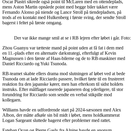
Oscar Piastri sikrede også point til McLaren med en ottendeplads,
mens Aston Martin opnåede point med begge biler takket være
Fernando Alonso på niende og Lance Stroll på tiendepladsen, på
trods af en kontakt med Hulkenberg i første sving, der sendte Stroll
bagerst i feltet på første omgang.
Der var ikke mange smil at se i RB lejren efter løbet i går. F
Zhou Guanyu var tætteste mand på point uden at få fat i dem med
en 11.-plads efter en alternativ dækstrategi, efterfulgt af Kevin
Magnussen i den første af Haas-bilerne og de to RB-maskiner med
Daniel Ricciardo og Yuki Tsunoda.
RB-teamet skabte ellers drama mod slutningen af løbet ved at bede
Tsunoda om at lade Ricciardo passere, hvilket førte til en frustreret
reaktion fra den japanske kører, men han efterkom til sidst holdets
instruks. Efter målflaget raserede japaneren dog yderligere, til stor
forundring for Ricciardo som sendte en verbal stikpille mod
kollegaen.
Williams havde en udfordrende start på 2024-sæsonen med Alex
Albon, der måtte afkøle sin bil midt i løbet, mens holdkammerat
Logan Sargeant sluttede bagerst efter problemer med rattet.
Esteban Ocon og Pierre Gasly fra Alpine havde en anonym