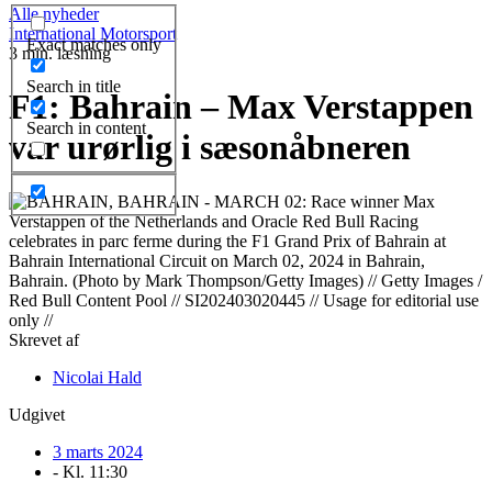
Alle nyheder
International Motorsport
Exact matches only
3 min. læsning
Search in title
F1: Bahrain – Max Verstappen
Search in content
var urørlig i sæsonåbneren
Skrevet af
Nicolai Hald
Udgivet
3 marts 2024
- Kl.
11:30