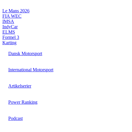
Videre
til
Le Mans 2026
indhold
FIA WEC
IMSA
IndyCar
ELMS
Formel 3
Karting
Dansk Motorsport
International Motorsport
Artikelserier
Power Ranking
Podcast