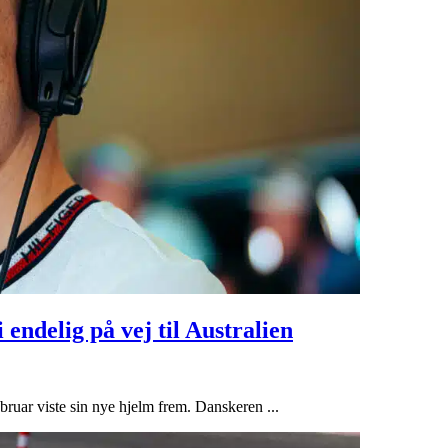
 endelig på vej til Australien
ebruar viste sin nye hjelm frem. Danskeren ...