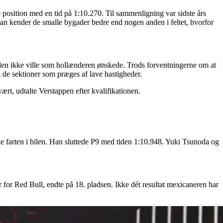
position med en tid på 1:10.270. Til sammenligning var sidste års
 han kender de smalle bygader bedre end nogen anden i feltet, hvorfor
len ikke ville som hollænderen ønskede. Trods forventningerne om at
i de sektioner som præges af lave hastigheder.
ært, udtalte Verstappen efter kvalifikationen.
 farten i bilen. Han sluttede P9 med tiden 1:10.948. Yuki Tsunoda og
 for Red Bull, endte på 18. pladsen. Ikke dét resultat mexicaneren har