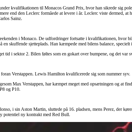
er kvalifikationen til Monacos Grand Prix, hvor han sikrede sig pole 
mmere end den Leclerc formåede at levere i år. Leclerc viste dermed, at
arlos Sainz.
ekenden i Monaco. De udfordringer fortsatte i kvalifikationen, hvor bi
n på en skuffende sjetteplads. Han kæmpede med bilens balance, specielt 
 tid i sektor 2. Bilen føltes som en gokart over bumpene, og det var sv
ge foran Verstappen. Lewis Hamilton kvalificerede sig som nummer syv.
ligesom Max Verstappen, har kæmpet meget med opsætningen og at finde
 P8 og P10.
nso, i sin Aston Martin, sluttede på 16. pladsen, mens Perez, der kører
 ny potentiel ny kontrakt med Red Bull.