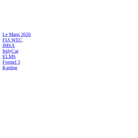
Videre
til
indhold
Le Mans 2026
FIA WEC
IMSA
IndyCar
ELMS
Formel 3
Karting
DANSK MOTORSPORT
INTERNATIONAL MOTORSPORT
ARTIKELSERIER