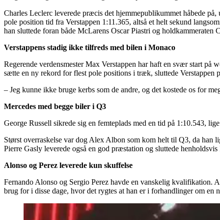
Charles Leclerc leverede præcis det hjemmepublikummet håbede på, und
pole position tid fra Verstappen 1:11.365, altså et helt sekund langso
han sluttede foran både McLarens Oscar Piastri og holdkammeraten C
Verstappens stadig ikke tilfreds med bilen i Monaco
Regerende verdensmester Max Verstappen har haft en svær start på we
sætte en ny rekord for flest pole positions i træk, sluttede Verstappe
– Jeg kunne ikke bruge kerbs som de andre, og det kostede os for meget
Mercedes med begge biler i Q3
George Russell sikrede sig en femteplads med en tid på 1:10.543, li
Størst overraskelse var dog Alex Albon som kom helt til Q3, da han 
Pierre Gasly leverede også en god præstation og sluttede henholdsvis
Alonso og Perez leverede kun skuffelse
Fernando Alonso og Sergio Perez havde en vanskelig kvalifikation. Alo
brug for i disse dage, hvor det rygtes at han er i forhandlinger om en