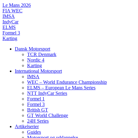
Videre
Le Mans 2026
til
FIA WEC
indhold
IMSA
IndyCar
ELMS
Formel 3
Karting
Dansk Motorsport
TCR Denmark
Nordic 4
Karting
International Motorsport
IMSA
WEC – World Endurance Championship
ELMS – European Le Mans Series
NTT IndyCar Series
Formel 1
Formel 3
British GT
GT World Challenge
24H Series
Artikelserier
Guides
Motorsport og uddannelse