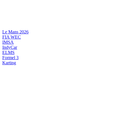
Videre
til
indhold
Le Mans 2026
FIA WEC
IMSA
IndyCar
ELMS
Formel 3
Karting
DANSK MOTORSPORT
INTERNATIONAL MOTORSPORT
ARTIKELSERIER