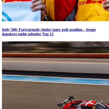
Indy 500: Forsvarende vinder tager pole position – begge
danskere endte udenfor Top 12