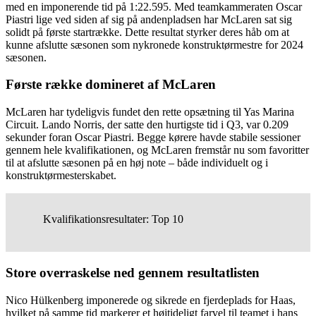
med en imponerende tid på 1:22.595. Med teamkammeraten Oscar
Piastri lige ved siden af sig på andenpladsen har McLaren sat sig
solidt på første startrække. Dette resultat styrker deres håb om at
kunne afslutte sæsonen som nykronede konstruktørmestre for 2024
sæsonen.
Første række domineret af McLaren
McLaren har tydeligvis fundet den rette opsætning til Yas Marina
Circuit. Lando Norris, der satte den hurtigste tid i Q3, var 0.209
sekunder foran Oscar Piastri. Begge kørere havde stabile sessioner
gennem hele kvalifikationen, og McLaren fremstår nu som favoritter
til at afslutte sæsonen på en høj note – både individuelt og i
konstruktørmesterskabet.
Kvalifikationsresultater: Top 10
Store overraskelse ned gennem resultatlisten
Nico Hülkenberg imponerede og sikrede en fjerdeplads for Haas,
hvilket på samme tid markerer et højtideligt farvel til teamet i hans