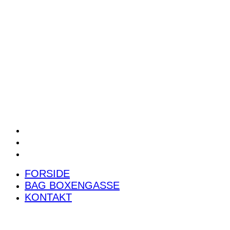
POWER RANKING
PODCAST
PRESSEMEDDELELSER
BILTEST
FORSIDE
BAG BOXENGASSE
KONTAKT
FORSIDE
BAG BOXENGASSE
KONTAKT