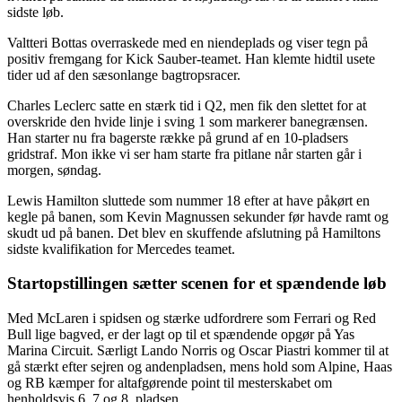
sidste løb.
Valtteri Bottas overraskede med en niendeplads og viser tegn på
positiv fremgang for Kick Sauber-teamet. Han klemte hidtil usete
tider ud af den sæsonlange bagtropsracer.
Charles Leclerc satte en stærk tid i Q2, men fik den slettet for at
overskride den hvide linje i sving 1 som markerer banegrænsen.
Han starter nu fra bagerste række på grund af en 10-pladsers
gridstraf. Mon ikke vi ser ham starte fra pitlane når starten går i
morgen, søndag.
Lewis Hamilton sluttede som nummer 18 efter at have påkørt en
kegle på banen, som Kevin Magnussen sekunder før havde ramt og
skudt ud på banen. Det blev en skuffende afslutning på Hamiltons
sidste kvalifikation for Mercedes teamet.
Startopstillingen sætter scenen for et spændende løb
Med McLaren i spidsen og stærke udfordrere som Ferrari og Red
Bull lige bagved, er der lagt op til et spændende opgør på Yas
Marina Circuit. Særligt Lando Norris og Oscar Piastri kommer til at
gå stærkt efter sejren og andenpladsen, mens hold som Alpine, Haas
og RB kæmper for altafgørende point til mesterskabet om
henholdsvis 6, 7 og 8. pladsen.