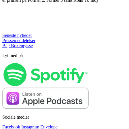
er primært på Formel 2, Formel 3 samt Road To Indy.
Seneste nyheder
Pressemeddelelser
Bag Boxengasse
Lyt med på
Sociale medier
Facebook
Instagram
Envelope