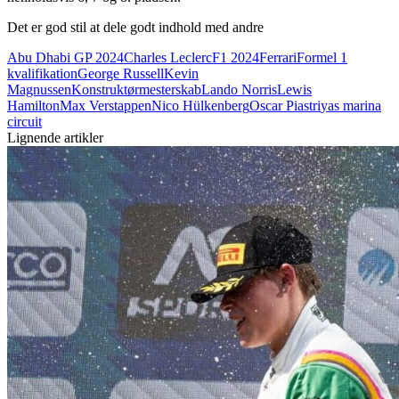
Det er god stil at dele godt indhold med andre
Abu Dhabi GP 2024
Charles Leclerc
F1 2024
Ferrari
Formel 1
kvalifikation
George Russell
Kevin
Magnussen
Konstruktørmesterskab
Lando Norris
Lewis
Hamilton
Max Verstappen
Nico Hülkenberg
Oscar Piastri
yas marina
circuit
Lignende artikler