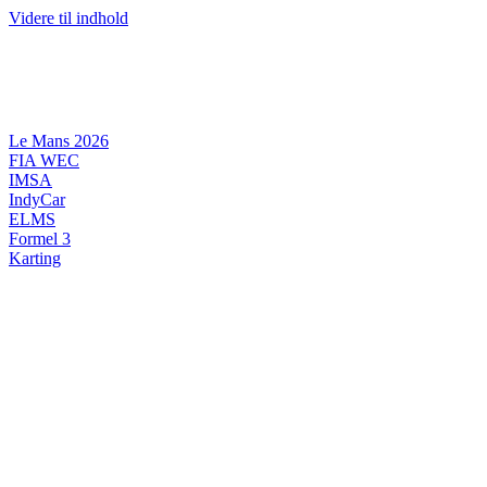
Videre til indhold
Le Mans 2026
FIA WEC
IMSA
IndyCar
ELMS
Formel 3
Karting
DANSK MOTORSPORT
INTERNATIONAL MOTORSPORT
ARTIKELSERIER