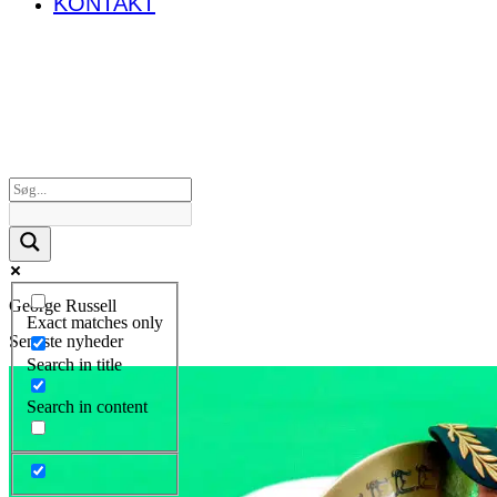
KONTAKT
George Russell
Exact matches only
Seneste nyheder
Search in title
Search in content