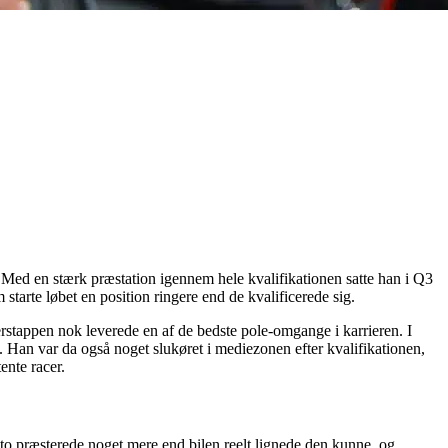
. Med en stærk præstation igennem hele kvalifikationen satte han i Q3
starte løbet en position ringere end de kvalificerede sig.
rstappen nok leverede en af de bedste pole-omgange i karrieren. I
Han var da også noget slukøret i mediezonen efter kvalifikationen,
ente racer.
e to præsterede noget mere end bilen reelt lignede den kunne, og