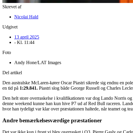
Skrevet af
Nicolai Hald
Udgivet
13 april 2025
- Kl.
11:44
Foto
Andy Hone/LAT Images
Del artikel
Den australske McLaren-kører Oscar Piastri sikrede sig endnu en pole 
en tid på
1:29.841.
Piastri slog både George Russell og Charles Leclerc
Den helt store overraskelse i kvalifikationen var dog Lando Norris og
denne weekend kunne han kun hive P7 ud af Red Bull raceren. Lando N
hvor han tydeligt var klar over præstationen haltede, når teamet og t
Andre bemærkelsesværdige præstationer
Det var ikke kun i front vi blev overrasket i Q3. Pierre Gasly og Carl