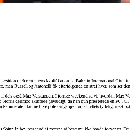
position under en intens kvalifikation på Bahrain International Circuit
, men Russell og Antonelli fik efterfølgende en straf hver, som ser dem 
 til dels også Max Verstappen. I forrige weekend så vi, hvordan Max Ve
orris derimod skuffede gevaldigt, da han kun præsterede en P6 i Q3. 
eamkammeraten kunne hive pole-omgangen ud af feltets tydeligt mest pot
os Sainz Jr. hev noget ud af racerne vi bestemt ikke havde forventet. D