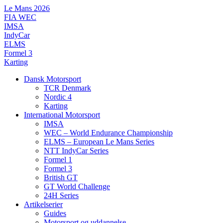
Videre
Le Mans 2026
til
FIA WEC
indhold
IMSA
IndyCar
ELMS
Formel 3
Karting
Dansk Motorsport
TCR Denmark
Nordic 4
Karting
International Motorsport
IMSA
WEC – World Endurance Championship
ELMS – European Le Mans Series
NTT IndyCar Series
Formel 1
Formel 3
British GT
GT World Challenge
24H Series
Artikelserier
Guides
Motorsport og uddannelse