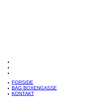
POWER RANKING
PODCAST
PRESSEMEDDELELSER
BILTEST
FORSIDE
BAG BOXENGASSE
KONTAKT
FORSIDE
BAG BOXENGASSE
KONTAKT