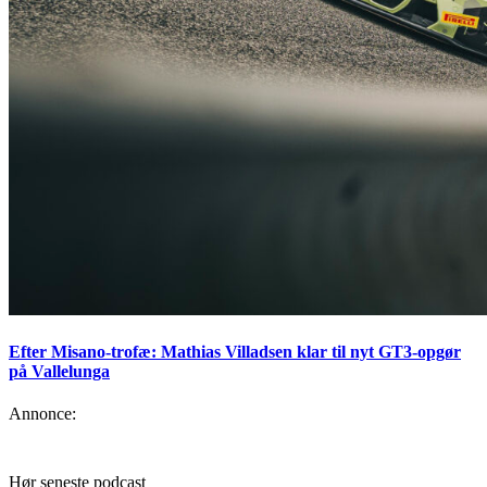
Efter Misano-trofæ: Mathias Villadsen klar til nyt GT3-opgør
på Vallelunga
Annonce:
Hør seneste podcast