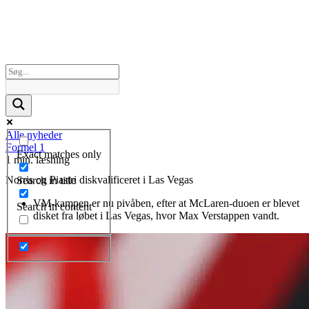
Alle nyheder
Formel 1
Exact matches only
1 min. læsning
Norris og Piastri diskvalificeret i Las Vegas
Search in title
VM-kampen er nu pivåben, efter at McLaren-duoen er blevet
Search in content
disket fra løbet i Las Vegas, hvor Max Verstappen vandt.