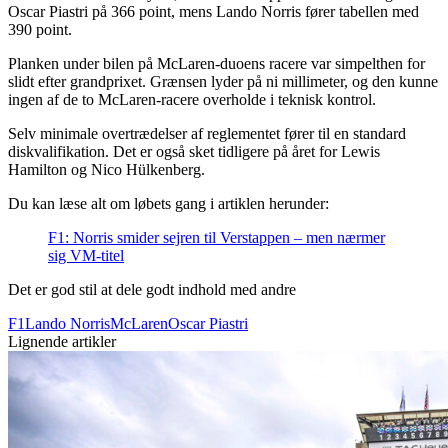
Oscar Piastri på 366 point, mens Lando Norris fører tabellen med
390 point.
Planken under bilen på McLaren-duoens racere var simpelthen for
slidt efter grandprixet. Grænsen lyder på ni millimeter, og den kunne
ingen af de to McLaren-racere overholde i teknisk kontrol.
Selv minimale overtrædelser af reglementet fører til en standard
diskvalifikation. Det er også sket tidligere på året for Lewis
Hamilton og Nico Hülkenberg.
Du kan læse alt om løbets gang i artiklen herunder:
F1: Norris smider sejren til Verstappen – men nærmer
sig VM-titel
Det er god stil at dele godt indhold med andre
F1
Lando Norris
McLaren
Oscar Piastri
Lignende artikler