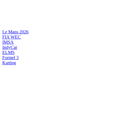
Videre
til
indhold
Le Mans 2026
FIA WEC
IMSA
IndyCar
ELMS
Formel 3
Karting
DANSK MOTORSPORT
INTERNATIONAL MOTORSPORT
ARTIKELSERIER