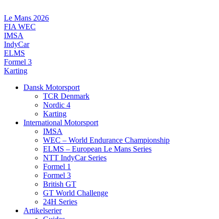
Videre
til
Le Mans 2026
indhold
FIA WEC
IMSA
IndyCar
ELMS
Formel 3
Karting
Dansk Motorsport
TCR Denmark
Nordic 4
Karting
International Motorsport
IMSA
WEC – World Endurance Championship
ELMS – European Le Mans Series
NTT IndyCar Series
Formel 1
Formel 3
British GT
GT World Challenge
24H Series
Artikelserier