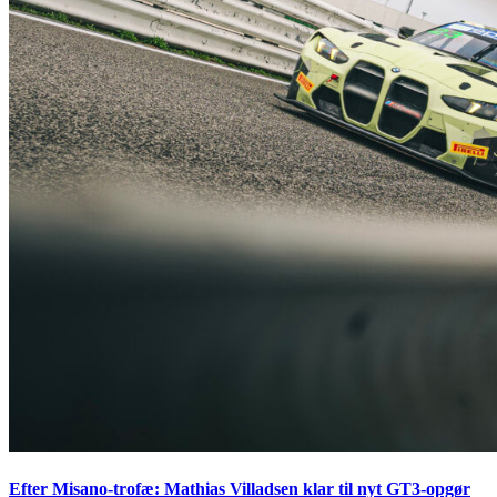
Efter Misano-trofæ: Mathias Villadsen klar til nyt GT3-opgør