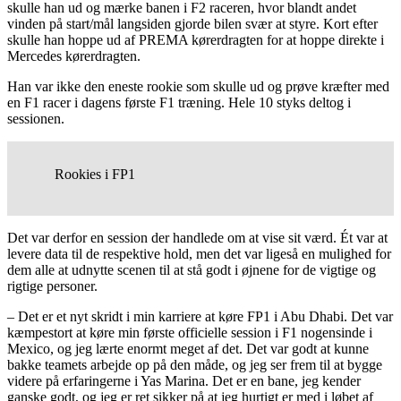
skulle han ud og mærke banen i F2 raceren, hvor blandt andet
vinden på start/mål langsiden gjorde bilen svær at styre. Kort efter
skulle han hoppe ud af PREMA kørerdragten for at hoppe direkte i
Mercedes kørerdragten.
Han var ikke den eneste rookie som skulle ud og prøve kræfter med
en F1 racer i dagens første F1 træning. Hele 10 styks deltog i
sessionen.
Rookies i FP1
Det var derfor en session der handlede om at vise sit værd. Ét var at
levere data til de respektive hold, men det var ligeså en mulighed for
dem alle at udnytte scenen til at stå godt i øjnene for de vigtige og
rigtige personer.
– Det er et nyt skridt i min karriere at køre FP1 i Abu Dhabi. Det var
kæmpestort at køre min første officielle session i F1 nogensinde i
Mexico, og jeg lærte enormt meget af det. Det var godt at kunne
bakke teamets arbejde op på den måde, og jeg ser frem til at bygge
videre på erfaringerne i Yas Marina. Det er en bane, jeg kender
ganske godt, og jeg er ret sikker på at jeg hurtigt er med i løbet af