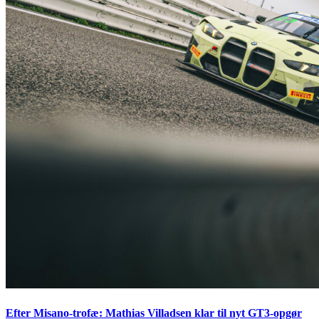
Efter Misano-trofæ: Mathias Villadsen klar til nyt GT3-opgør