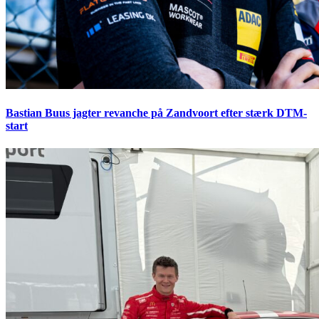
Bastian Buus jagter revanche på Zandvoort efter stærk DTM-
start