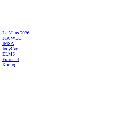
Videre
til
indhold
Le Mans 2026
FIA WEC
IMSA
IndyCar
ELMS
Formel 3
Karting
DANSK MOTORSPORT
INTERNATIONAL MOTORSPORT
ARTIKELSERIER