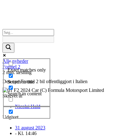
Alle nyheder
Formel 2
Exact matches only
2 min. læsning
Den nye Formel 2 bil offentliggjort i Italien
Search in title
Search in content
Skrevet af
Nicolai Hald
Udgivet
31 august 2023
- Kl.
14:46