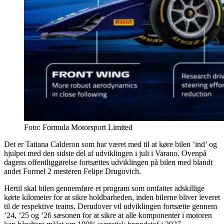
Foto: Formula Motorsport Limited
Det er Tatiana Calderon som har været med til at køre bilen ’ind’ og
hjulpet med den sidste del af udviklingen i juli i Varano. Ovenpå
dagens offentliggørelse fortsættes udviklingen på bilen med blandt
andet Formel 2 mesteren Felipe Drugovich.
Hertil skal bilen gennemføre et program som omfatter adskillige
kørte kilometer for at sikre holdbarheden, inden bilerne bliver leveret
til de respektive teams. Derudover vil udviklingen fortsætte gennem
’24, ’25 og ’26 sæsonen for at sikre at alle komponenter i motoren