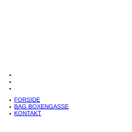
POWER RANKING
PODCAST
PRESSEMEDDELELSER
BILTEST
FORSIDE
BAG BOXENGASSE
KONTAKT
FORSIDE
BAG BOXENGASSE
KONTAKT