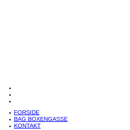
POWER RANKING
PODCAST
PRESSEMEDDELELSER
BILTEST
FORSIDE
BAG BOXENGASSE
KONTAKT
FORSIDE
BAG BOXENGASSE
KONTAKT