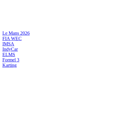
Videre
til
indhold
Le Mans 2026
FIA WEC
IMSA
IndyCar
ELMS
Formel 3
Karting
DANSK MOTORSPORT
INTERNATIONAL MOTORSPORT
ARTIKELSERIER