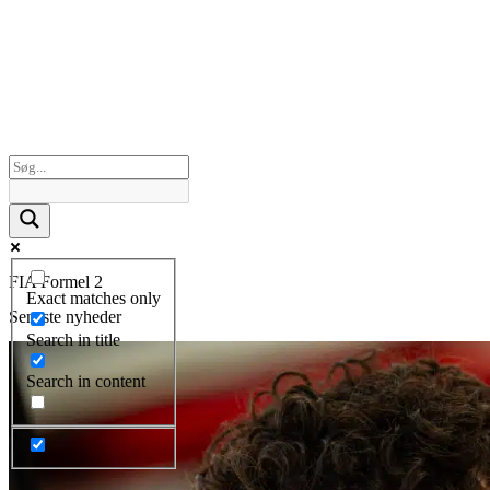
FIA Formel 2
Exact matches only
Seneste nyheder
Search in title
Search in content