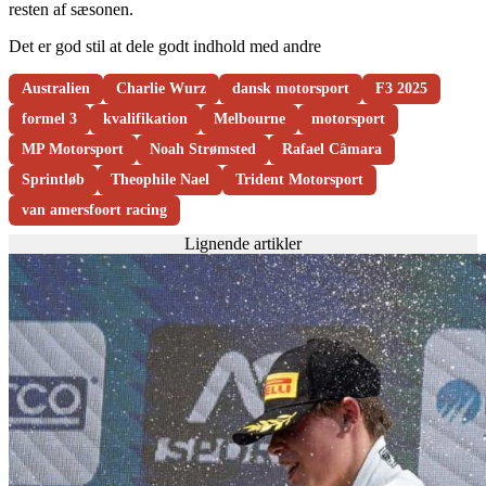
resten af sæsonen.
Det er god stil at dele godt indhold med andre
Australien
Charlie Wurz
dansk motorsport
F3 2025
formel 3
kvalifikation
Melbourne
motorsport
MP Motorsport
Noah Strømsted
Rafael Câmara
Sprintløb
Theophile Nael
Trident Motorsport
van amersfoort racing
Lignende artikler