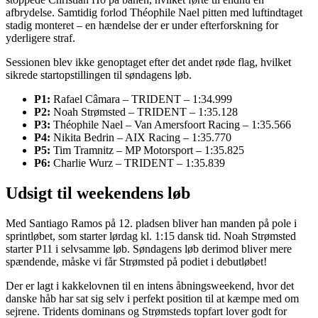
afbrydelse. Samtidig forlod Théophile Nael pitten med luftindtaget
stadig monteret – en hændelse der er under efterforskning for
yderligere straf.
Sessionen blev ikke genoptaget efter det andet røde flag, hvilket
sikrede startopstillingen til søndagens løb.
P1:
Rafael Câmara – TRIDENT – 1:34.999
P2:
Noah Strømsted – TRIDENT – 1:35.128
P3:
Théophile Nael – Van Amersfoort Racing – 1:35.566
P4:
Nikita Bedrin – AIX Racing – 1:35.770
P5:
Tim Tramnitz – MP Motorsport – 1:35.825
P6:
Charlie Wurz – TRIDENT – 1:35.839​
Udsigt til weekendens løb
Med Santiago Ramos på 12. pladsen bliver han manden på pole i
sprintløbet, som starter lørdag kl. 1:15 dansk tid. Noah Strømsted
starter P11 i selvsamme løb. Søndagens løb derimod bliver mere
spændende, måske vi får Strømsted på podiet i debutløbet!
Der er lagt i kakkelovnen til en intens åbningsweekend, hvor det
danske håb har sat sig selv i perfekt position til at kæmpe med om
sejrene. Tridents dominans og Strømsteds topfart lover godt for