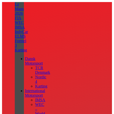
Videre
Le
til
Mans
indhold
2026
FIA
WEC
IMSA
IndyCar
ELMS
Formel
3
Karting
Dansk
Motorsport
TCR
Denmark
Nordic
4
Karting
International
Motorsport
IMSA
WEC
–
World