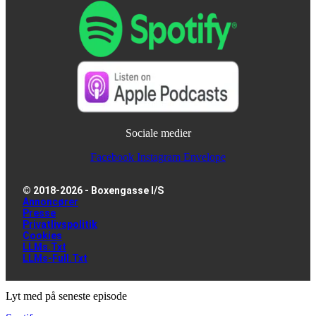
Sociale medier
Facebook
Instagram
Envelope
© 2018-2026 - Boxengasse I/S
Annoncører
Presse
Privatlivspolitik
Cookies
LLMs.txt
LLMs-Full.txt
Lyt med på seneste episode