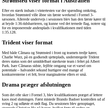
Strømsted viser format i Australien
Efter en stærk indsats i vintertesten var der spænding omkring,
hvordan Strømsted ville åbne sin første weekend i Formel 3-
sæsonen. Allerede undervejs i sessionen blev han den første kører til
at bryde 1:36-tidsbarrieren, og kunne ved det ternede flag, notere sig
for en imponerende andenplads i kvalifikationen med tiden
1:35.128.
Trident viser format
Med både Câmara og Strømsted i front og teamets tredje kører,
Charlie Wurz, på en godkendt sjetteplads, understregede Trident
deres status som det umiddelbart stærkeste team i feltet på Albert
Park. Især Câmaras sidste, fejlfrie omgang var et varsel om
potentiale – halvandet sekund hurtigere end mange af
konkurrenterne i et felt, hvor marginalerne ellers er små.
Drama præger afslutningen
Som det ofte sker i Formel 3, blev kvalifikationen præget af lettere
kaos mod slutningen. Først mistede Brando Badoer kontrollen ud af
sving 2 og udløste et rødt flag. Da sessionen blev genoptaget,
stoppede Christian Ho på banen, hvilket førte til endnu en