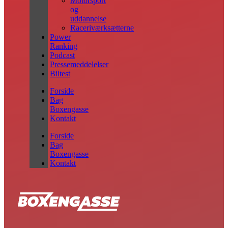
Motorsport
og
uddannelse
Raceriværksætterne
Power
Ranking
Podcast
Pressemeddelelser
Biltest
Forside
Bag
Boxengasse
Kontakt
Forside
Bag
Boxengasse
Kontakt