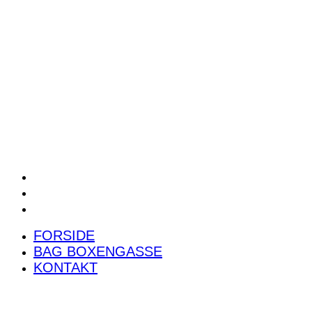
POWER RANKING
PODCAST
PRESSEMEDDELELSER
BILTEST
FORSIDE
BAG BOXENGASSE
KONTAKT
FORSIDE
BAG BOXENGASSE
KONTAKT