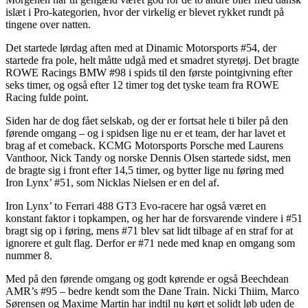
islæt i Pro-kategorien, hvor der virkelig er blevet rykket rundt på
tingene over natten.
Det startede lørdag aften med at Dinamic Motorsports #54, der
startede fra pole, helt måtte udgå med et smadret styretøj. Det bragte
ROWE Racings BMW #98 i spids til den første pointgivning efter
seks timer, og også efter 12 timer tog det tyske team fra ROWE
Racing fulde point.
Siden har de dog fået selskab, og der er fortsat hele ti biler på den
førende omgang – og i spidsen lige nu er et team, der har lavet et
brag af et comeback. KCMG Motorsports Porsche med Laurens
Vanthoor, Nick Tandy og norske Dennis Olsen startede sidst, men
de bragte sig i front efter 14,5 timer, og bytter lige nu føring med
Iron Lynx’ #51, som Nicklas Nielsen er en del af.
Iron Lynx’ to Ferrari 488 GT3 Evo-racere har også været en
konstant faktor i topkampen, og her har de forsvarende vindere i #51
bragt sig op i føring, mens #71 blev sat lidt tilbage af en straf for at
ignorere et gult flag. Derfor er #71 nede med knap en omgang som
nummer 8.
Med på den førende omgang og godt kørende er også Beechdean
AMR’s #95 – bedre kendt som the Dane Train. Nicki Thiim, Marco
Sørensen og Maxime Martin har indtil nu kørt et solidt løb uden de