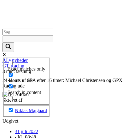
Alle nyheder
GT Racing
Exact matches only
3 min. læsning
24 Hours of SPA efter 16 timer: Michael Christensen og GPX
Search in title
Racing ude
Search in content
Skrevet af
Niklas Majgaard
Udgivet
31 juli 2022
- Kl.
08:48