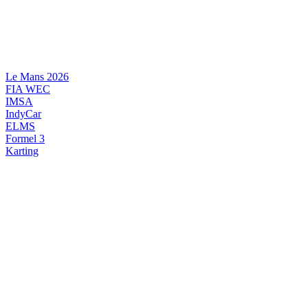
Videre
til
indhold
Le Mans 2026
FIA WEC
IMSA
IndyCar
ELMS
Formel 3
Karting
DANSK MOTORSPORT
INTERNATIONAL MOTORSPORT
ARTIKELSERIER