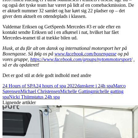
og også det tyske team har været på lidt af en comebackmission. De
er aktuelt nummer 32 samlet og har kørt sig 22 pladser op – det
giver dem aktuelt en ottendeplads i klassen.
Valdemar Eriksen og GetSpeeds Mercedes #3 er ude efter en
kontakt sendte Eriksen ud i en afkørsel i nat, hvilket har fået
Mercedes-teamet til at trække bilen ud.
Husk, at du får alt om dansk og international motorsport her på
Boxengasse. Så følg os på
www.facebook.com/boxengasse
og på
vores gruppe,
https://www.facebook.com/groups/nytommotorsport/
,
så er du opdateret!
Det er god stil at dele godt indhold med andre
24 Hours of SPA
24 hours of spa 2022
danskere i 24h spa
Marco
Sørensen
Michael Christensen
Michelle Gatting
michelle gatting
spa
Nicki Thiim
status 24h spa
Lignende artikler