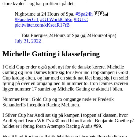
store kvaler – og har profiteret på det.
Night-time at 24 Hours of Spa.
#Spa24h
🇧🇪🎢
#FanatecGT
#GTWorldChEu
#IGTC
pic.twitter.com/xKseaR17rB
— TotalEnergies 24Hours of Spa (@24HoursofSpa)
July 31, 2022
Michelle Gatting i klasseføring
I Gold Cup er der også godt nyt for de danske kørere. Michelle
Gatting og Iron Dames kørte sig for alvor ind i topkampen i Gold
Cup lørdag aften, og har med en stærk nat fået bragt sig i en solid
føring på over en omgang ned til nummer to. Iron Dames-raceren
ligger nummer 17 samlet og Michelle Gatting er aktuelt i bilen.
Nummer fem i Gold Cup og to omgange nede er Frederik
Schandorffs Inception Racing McLaren.
I Silver Cup har Audi sat sig på kampen i toppen af klassen, hvor
Audi Sport Team WRT’s #30 med blandt andet Benjamin Goethe på
holdet er i føring foran Attempto Racing Audis #99.
Hos Allied Racing er Patrik Matthiesen i teamets Porsche lige nu –