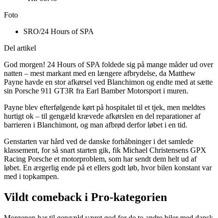
Foto
SRO/24 Hours of SPA
Del artikel
God morgen! 24 Hours of SPA foldede sig på mange måder ud over
natten – mest markant med en længere afbrydelse, da Matthew
Payne havde en stor afkørsel ved Blanchimon og endte med at sætte
sin Porsche 911 GT3R fra Earl Bamber Motorsport i muren.
Payne blev efterfølgende kørt på hospitalet til et tjek, men meldtes
hurtigt ok – til gengæld krævede afkørslen en del reparationer af
barrieren i Blanchimont, og man afbrød derfor løbet i en tid.
Genstarten var hård ved de danske forhåbninger i det samlede
klassement, for så snart starten gik, fik Michael Christensens GPX
Racing Porsche et motorproblem, som har sendt dem helt ud af
løbet. En ærgerlig ende på et ellers godt løb, hvor bilen konstant var
med i topkampen.
Vildt comeback i Pro-kategorien
Morgenen har til gengæld været god for de to andre biler med dansk