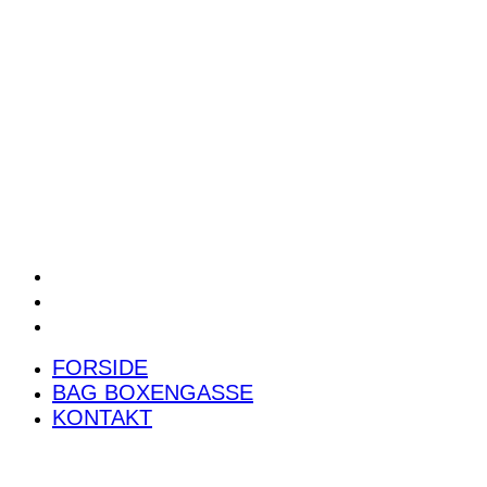
POWER RANKING
PODCAST
PRESSEMEDDELELSER
BILTEST
FORSIDE
BAG BOXENGASSE
KONTAKT
FORSIDE
BAG BOXENGASSE
KONTAKT