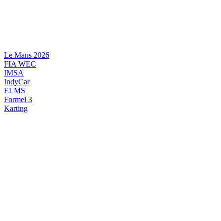
Videre
til
indhold
Le Mans 2026
FIA WEC
IMSA
IndyCar
ELMS
Formel 3
Karting
DANSK MOTORSPORT
INTERNATIONAL MOTORSPORT
ARTIKELSERIER