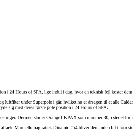
n i 24 Hours of SPA, lige indtil i dag, hvor en teknisk fejl koster dem d
tfilter under Superpole i går, hvilket nu er årsagen til at alle Caldarell
yde sig med deres første pole position i 24 Hours of SPA.
aceringer. Dermed starter Orange1 KPAX som nummer 30, i stedet for i fr
ele Marciello bag rattet. Dinamic #54 bliver den anden bil i forreste