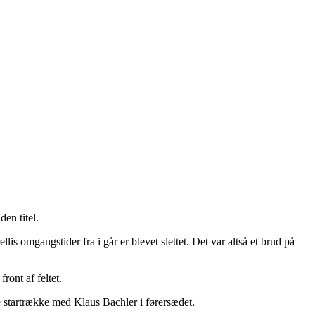
en titel.
is omgangstider fra i går er blevet slettet. Det var altså et brud på
ont af feltet.
 startrække med Klaus Bachler i førersædet.