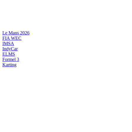
Videre
til
indhold
Le Mans 2026
FIA WEC
IMSA
IndyCar
ELMS
Formel 3
Karting
DANSK MOTORSPORT
INTERNATIONAL MOTORSPORT
ARTIKELSERIER