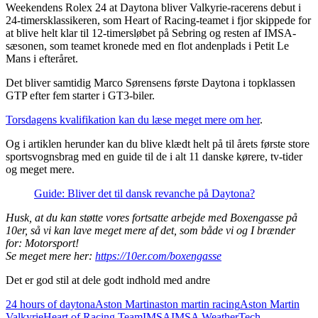
Weekendens Rolex 24 at Daytona bliver Valkyrie-racerens debut i
24-timersklassikeren, som Heart of Racing-teamet i fjor skippede for
at blive helt klar til 12-timersløbet på Sebring og resten af IMSA-
sæsonen, som teamet kronede med en flot andenplads i Petit Le
Mans i efteråret.
Det bliver samtidig Marco Sørensens første Daytona i topklassen
GTP efter fem starter i GT3-biler.
Torsdagens kvalifikation kan du læse meget mere om her
.
Og i artiklen herunder kan du blive klædt helt på til årets første store
sportsvognsbrag med en guide til de i alt 11 danske kørere, tv-tider
og meget mere.
Guide: Bliver det til dansk revanche på Daytona?
Husk, at du kan støtte vores fortsatte arbejde med Boxengasse på
10er, så vi kan lave meget mere af det, som både vi og I brænder
for: Motorsport!
Se meget mere her:
https://10er.com/boxengasse
Det er god stil at dele godt indhold med andre
24 hours of daytona
Aston Martin
aston martin racing
Aston Martin
Valkyrie
Heart of Racing Team
IMSA
IMSA WeatherTech