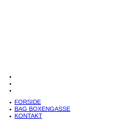
POWER RANKING
PODCAST
PRESSEMEDDELELSER
BILTEST
FORSIDE
BAG BOXENGASSE
KONTAKT
FORSIDE
BAG BOXENGASSE
KONTAKT