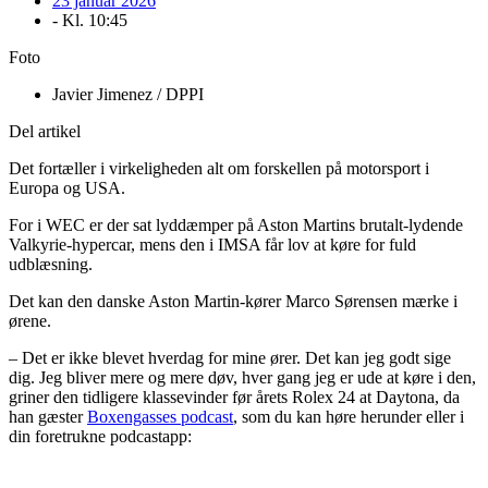
23 januar 2026
- Kl.
10:45
Foto
Javier Jimenez / DPPI
Del artikel
Det fortæller i virkeligheden alt om forskellen på motorsport i
Europa og USA.
For i WEC er der sat lyddæmper på Aston Martins brutalt-lydende
Valkyrie-hypercar, mens den i IMSA får lov at køre for fuld
udblæsning.
Det kan den danske Aston Martin-kører Marco Sørensen mærke i
ørene.
– Det er ikke blevet hverdag for mine ører. Det kan jeg godt sige
dig. Jeg bliver mere og mere døv, hver gang jeg er ude at køre i den,
griner den tidligere klassevinder før årets Rolex 24 at Daytona, da
han gæster
Boxengasses podcast
, som du kan høre herunder eller i
din foretrukne podcastapp: