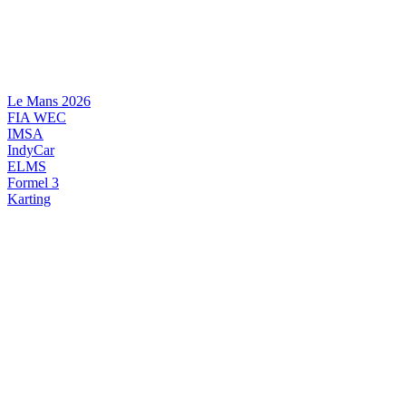
Videre
til
indhold
Le Mans 2026
FIA WEC
IMSA
IndyCar
ELMS
Formel 3
Karting
DANSK MOTORSPORT
INTERNATIONAL MOTORSPORT
ARTIKELSERIER