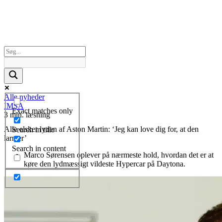
Alle nyheder
IMSA
Exact matches only
3 min. læsning
Alle elsker lyden af Aston Martin: ‘Jeg kan love dig for, at den
Search in title
larmer’
Search in content
Marco Sørensen oplever på nærmeste hold, hvordan det er at
køre den lydmæssigt vildeste Hypercar på Daytona.