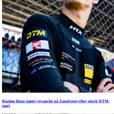
Bastian Buus jagter revanche på Zandvoort efter stærk DTM-
start