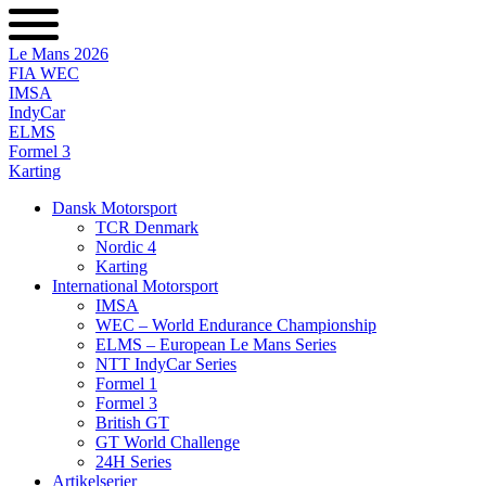
Videre
til
Le Mans 2026
indhold
FIA WEC
IMSA
IndyCar
ELMS
Formel 3
Karting
Dansk Motorsport
TCR Denmark
Nordic 4
Karting
International Motorsport
IMSA
WEC – World Endurance Championship
ELMS – European Le Mans Series
NTT IndyCar Series
Formel 1
Formel 3
British GT
GT World Challenge
24H Series
Artikelserier