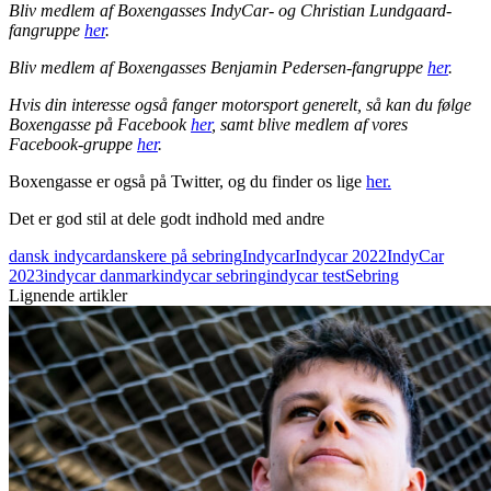
Bliv medlem af Boxengasses IndyCar- og Christian Lundgaard-
fangruppe
her
.
Bliv medlem af Boxengasses Benjamin Pedersen-fangruppe
her
.
Hvis din interesse også fanger motorsport generelt, så kan du følge
Boxengasse på Facebook
her
, samt blive medlem af vores
Facebook-gruppe
her
.
Boxengasse er også på Twitter, og du finder os lige
her.
Det er god stil at dele godt indhold med andre
dansk indycar
danskere på sebring
Indycar
Indycar 2022
IndyCar
2023
indycar danmark
indycar sebring
indycar test
Sebring
Lignende artikler