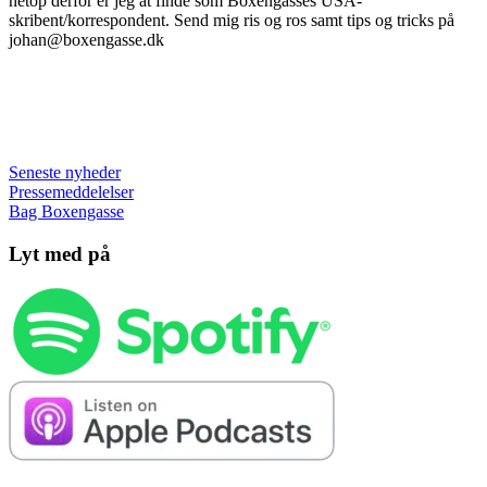
netop derfor er jeg at finde som Boxengasses USA-
skribent/korrespondent. Send mig ris og ros samt tips og tricks på
johan@boxengasse.dk
Seneste nyheder
Pressemeddelelser
Bag Boxengasse
Lyt med på