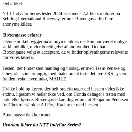
Del artikel
NTT IndyCar Series tester 2024-sæsonens 2,2-liters motorer på
Sebring International Raceway, erfarer Boxengasse fra flere
anonyme kilder.
Boxengasse erfarer
Denne artikel bygger på anonyme kilder, der kun har været mulige
at få indblik i, under berettigelse af anonymitet. Det har
Boxengasse valgt at acceptere, da vi finder oplysningerne relevante
for vores læsere.
Testen, der finder sted mandag og tirsdag, er med Team Penske og
Chevrolet som arrangør, med målet om at teste det nye ERS-system
fra den tyske leverandør, MAHLE.
Hvilke hold og kørere der helt præcist tager del i testen vides ikke
endnu, ligesom vi heller ikke ved, om Honda deltager i testen med
hold eller kørere. Boxengasse kan dog erfare, at Benjamin Pedersen
fra Chevrolet-holdet AJ Foyt Racing er med i testen.
Boxengasse dækker testen.
Hvordan følger du NTT IndyCar Series?