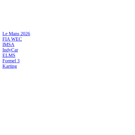
Videre
til
indhold
Le Mans 2026
FIA WEC
IMSA
IndyCar
ELMS
Formel 3
Karting
DANSK MOTORSPORT
INTERNATIONAL MOTORSPORT
ARTIKELSERIER