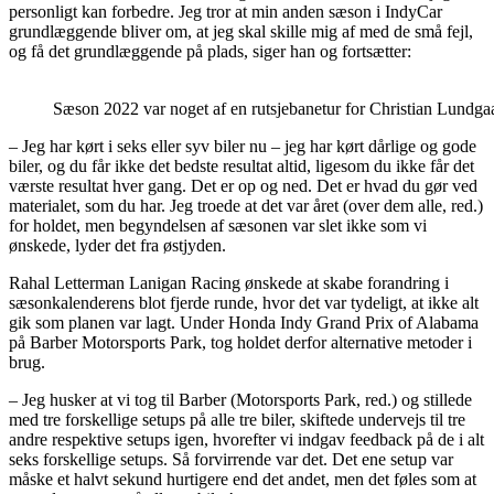
personligt kan forbedre. Jeg tror at min anden sæson i IndyCar
grundlæggende bliver om, at jeg skal skille mig af med de små fejl,
og få det grundlæggende på plads, siger han og fortsætter:
Sæson 2022 var noget af en rutsjebanetur for Christian Lund
– Jeg har kørt i seks eller syv biler nu – jeg har kørt dårlige og gode
biler, og du får ikke det bedste resultat altid, ligesom du ikke får det
værste resultat hver gang. Det er op og ned. Det er hvad du gør ved
materialet, som du har. Jeg troede at det var året (over dem alle, red.)
for holdet, men begyndelsen af sæsonen var slet ikke som vi
ønskede, lyder det fra østjyden.
Rahal Letterman Lanigan Racing ønskede at skabe forandring i
sæsonkalenderens blot fjerde runde, hvor det var tydeligt, at ikke alt
gik som planen var lagt. Under Honda Indy Grand Prix of Alabama
på Barber Motorsports Park, tog holdet derfor alternative metoder i
brug.
– Jeg husker at vi tog til Barber (Motorsports Park, red.) og stillede
med tre forskellige setups på alle tre biler, skiftede undervejs til tre
andre respektive setups igen, hvorefter vi indgav feedback på de i alt
seks forskellige setups. Så forvirrende var det. Det ene setup var
måske et halvt sekund hurtigere end det andet, men det føles som at