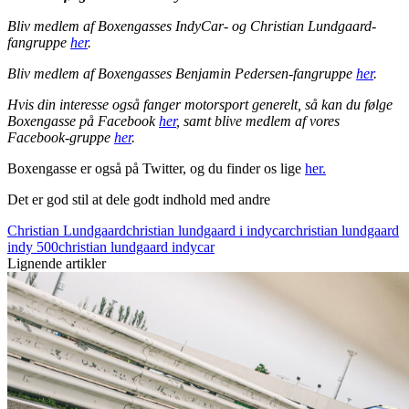
Bliv medlem af Boxengasses IndyCar- og Christian Lundgaard-
fangruppe
her
.
Bliv medlem af Boxengasses Benjamin Pedersen-fangruppe
her
.
Hvis din interesse også fanger motorsport generelt, så kan du følge
Boxengasse på Facebook
her
, samt blive medlem af vores
Facebook-gruppe
her
.
Boxengasse er også på Twitter, og du finder os lige
her.
Det er god stil at dele godt indhold med andre
Christian Lundgaard
christian lundgaard i indycar
christian lundgaard
indy 500
christian lundgaard indycar
Lignende artikler