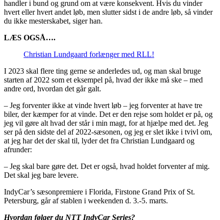
handler i bund og grund om at være konsekvent. Hvis du vinder
hvert eller hvert andet løb, men slutter sidst i de andre løb, så vinder
du ikke mesterskabet, siger han.
LÆS OGSÅ….
Christian Lundgaard forlænger med RLL!
I 2023 skal flere ting gerne se anderledes ud, og man skal bruge
starten af 2022 som et eksempel på, hvad der ikke må ske – med
andre ord, hvordan det går galt.
– Jeg forventer ikke at vinde hvert løb – jeg forventer at have tre
biler, der kæmper for at vinde. Det er den rejse som holdet er på, og
jeg vil gøre alt hvad der står i min magt, for at hjælpe med det. Jeg
ser på den sidste del af 2022-sæsonen, og jeg er slet ikke i tvivl om,
at jeg har det der skal til, lyder det fra Christian Lundgaard og
afrunder:
– Jeg skal bare gøre det. Det er også, hvad holdet forventer af mig.
Det skal jeg bare levere.
IndyCar’s sæsonpremiere i Florida, Firstone Grand Prix of St.
Petersburg, går af stablen i weekenden d. 3.-5. marts.
Hvordan følger du NTT IndyCar Series?