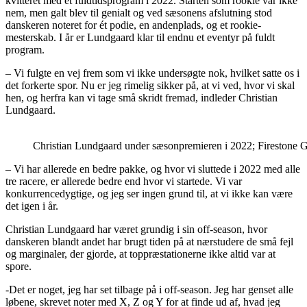
kvitteret med et fuldtidsprogram i 2022. Starten som rookie var ikke
nem, men galt blev til genialt og ved sæsonens afslutning stod
danskeren noteret for ét podie, en andenplads, og et rookie-
mesterskab. I år er Lundgaard klar til endnu et eventyr på fuldt
program.
– Vi fulgte en vej frem som vi ikke undersøgte nok, hvilket satte os i
det forkerte spor. Nu er jeg rimelig sikker på, at vi ved, hvor vi skal
hen, og herfra kan vi tage små skridt fremad, indleder Christian
Lundgaard.
Christian Lundgaard under sæsonpremieren i 2022; Firestone G
– Vi har allerede en bedre pakke, og hvor vi sluttede i 2022 med alle
tre racere, er allerede bedre end hvor vi startede. Vi var
konkurrencedygtige, og jeg ser ingen grund til, at vi ikke kan være
det igen i år.
Christian Lundgaard har været grundig i sin off-season, hvor
danskeren blandt andet har brugt tiden på at nærstudere de små fejl
og marginaler, der gjorde, at toppræstationerne ikke altid var at
spore.
-Det er noget, jeg har set tilbage på i off-season. Jeg har genset alle
løbene, skrevet noter med X, Z og Y for at finde ud af, hvad jeg