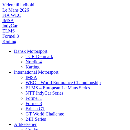
Videre til indhold
Le Mans 2026
FIA WEC
IMSA
IndyCar
ELMS
Formel 3
Karting
Dansk Motorsport
TCR Denmark
Nordic 4
Karting
International Motorsport
IMSA
WEC – World Endurance Championship
ELMS – European Le Mans Series
NTT IndyCar Series
Formel 1
Formel 3
British GT
GT World Challenge
24H Series
Artikelserier
Guides