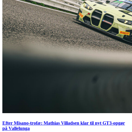
Efter Misano-trofæ: Mathias Villadsen klar til nyt GT3-opgør
på Vallelunga