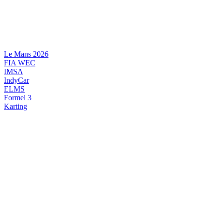
Videre
til
indhold
Le Mans 2026
FIA WEC
IMSA
IndyCar
ELMS
Formel 3
Karting
DANSK MOTORSPORT
INTERNATIONAL MOTORSPORT
ARTIKELSERIER