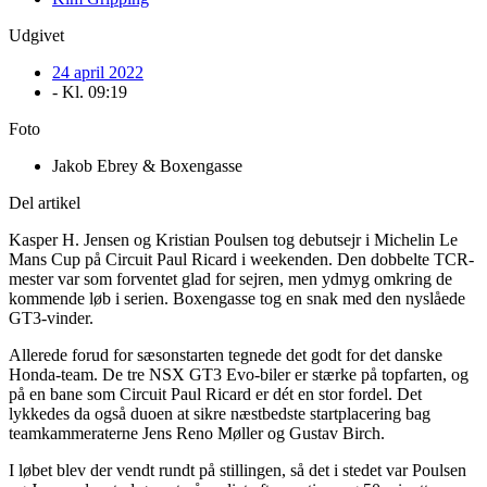
Udgivet
24 april 2022
- Kl.
09:19
Foto
Jakob Ebrey & Boxengasse
Del artikel
Kasper H. Jensen og Kristian Poulsen tog debutsejr i Michelin Le
Mans Cup på Circuit Paul Ricard i weekenden. Den dobbelte TCR-
mester var som forventet glad for sejren, men ydmyg omkring de
kommende løb i serien. Boxengasse tog en snak med den nyslåede
GT3-vinder.
Allerede forud for sæsonstarten tegnede det godt for det danske
Honda-team. De tre NSX GT3 Evo-biler er stærke på topfarten, og
på en bane som Circuit Paul Ricard er dét en stor fordel. Det
lykkedes da også duoen at sikre næstbedste startplacering bag
teamkammeraterne Jens Reno Møller og Gustav Birch.
I løbet blev der vendt rundt på stillingen, så det i stedet var Poulsen