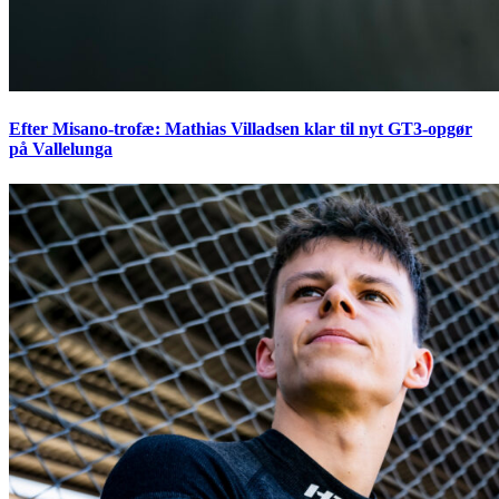
Efter Misano-trofæ: Mathias Villadsen klar til nyt GT3-opgør
på Vallelunga