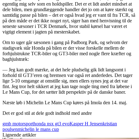
egentlig mig selv som en holdspiller. Det er et lidt andet mindset at
dele bilen, men grundlæggende handler det jo om at køre stærkt og
samtidig passe på bilen – det er også hvad jeg er vant til fra TCR, så
på den måde er det ikke noget nyt, siger han med henvisning til de
seneste sæsoner i TCR Denmark, hvor stabil kørsel har været et
vigtigt element i jagten på mesterskabet.
Om to uger går sæsonen i gang på Padborg Park, og selvom der
stadigvæk står Honda på bilen er der visse forskelle mellem de
forhjulstrukne TCR-biler og GT3-biler med nogle flere kræfter og
baghjulstræk:
— Jeg kan godt mærke, at det hele pludselig gik lidt langsomt i
forhold til GT3’eren og bremsen var også ret anderledes. Det tager
lige 5-10 omgange at omstille sig, men ellers synes jeg at det var
fint. Jeg tror helt sikkert at jeg kan tage nogle ting med fra løbene i
Le Mans Cup, for det sætter lidt perspektiv på de danske baner.
Næste løb i Michelin Le Mans Cup køres på Imola den 14. maj.
Det er god stil at dele godt indhold med andre
gmb motorsport
honda nsx gt3 evo
Kasper H Jensen
kristian
poulsen
michelin le mans cup
Lignende artikler