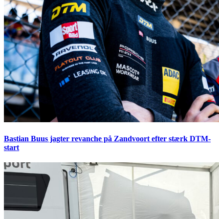
Bastian Buus jagter revanche på Zandvoort efter stærk DTM-
start