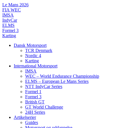
Videre
Le Mans 2026
til
FIA WEC
indhold
IMSA
IndyCar
ELMS
Formel 3
Karting
Dansk Motorsport
TCR Denmark
Nordic 4
Karting
International Motorsport
IMSA
WEC – World Endurance Championship
ELMS – European Le Mans Series
NTT IndyCar Series
Formel 1
Formel 3
British GT
GT World Challenge
24H Series
Artikelserier
Guides
Motorsport og uddannelse