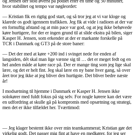
og Jensen der stod øverst på podiet efter en time og 50 minutter,
hvor stabilitet og tempo var nøgleordet:
— Kristian fik en rigtig god start, og så tror jeg at vi var kloge og
klarede os godt igennem trafikken. Jeg fik at vide i radioen at der var
en fornuftig afstand og at min pace var god, og at jeg ikke behøvede
køre hurtigere, for der er ingen grund til at slide ekstra på bilen, siger
Kasper H. Jensen, som erkender at der er markante forskelle på
TCR i Danmark og GT3 på de store baner:
— Det der med at køre +200 ind i svinget nede for enden af
langsiden, dét skal man lige vænne sig til … det er meget fedt og en
hel anden måde at køre race på. Der er mange ting som jeg lige skal
lære, og det er helt fint. Jeg skal lære en ny bane hver gang, så over
året tror jeg ikke at jeg bliver den hurtigste. Det bliver bedre næste
år!
I modsætning til hjemme i Danmark er Kasper H. Jensen ikke
solokører med fuldt fokus på sig selv. For nogle kørere kan det være
en udfordring at skulle gå på kompromis med opsætning og strategi,
men det er ikke tilfældet her. Tværtimod:
— Jeg klager bestemt ikke over min teamkammerat; Kristian gør det
virkelig godt. Det passer mig fint at have en medkører, for jeg ser