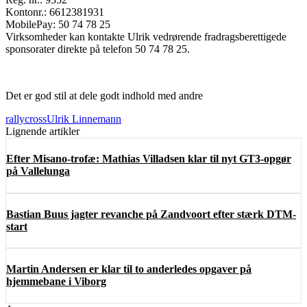
Kontonr.: 6612381931
MobilePay: 50 74 78 25
Virksomheder kan kontakte Ulrik vedrørende fradragsberettigede
sponsorater direkte på telefon 50 74 78 25.
Det er god stil at dele godt indhold med andre
rallycross
Ulrik Linnemann
Lignende artikler
Efter Misano-trofæ: Mathias Villadsen klar til nyt GT3-opgør
på Vallelunga
Bastian Buus jagter revanche på Zandvoort efter stærk DTM-
start
Martin Andersen er klar til to anderledes opgaver på
hjemmebane i Viborg