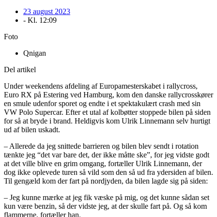
23 august 2023
- Kl.
12:09
Foto
Qnigan
Del artikel
Under weekendens afdeling af Europamesterskabet i rallycross,
Euro RX på Estering ved Hamburg, kom den danske rallycrosskører
en smule udenfor sporet og endte i et spektakulært crash med sin
VW Polo Supercar. Efter et utal af kolbøtter stoppede bilen på siden
for så at bryde i brand. Heldigvis kom Ulrik Linnemann selv hurtigt
ud af bilen uskadt.
– Allerede da jeg snittede barrieren og bilen blev sendt i rotation
tænkte jeg “det var bare det, der ikke måtte ske”, for jeg vidste godt
at det ville blive en grim omgang, fortæller Ulrik Linnemann, der
dog ikke oplevede turen så vild som den så ud fra ydersiden af bilen.
Til gengæld kom der fart på nordjyden, da bilen lagde sig på siden:
– Jeg kunne mærke at jeg fik væske på mig, og det kunne sådan set
kun være benzin, så der vidste jeg, at der skulle fart på. Og så kom
flammerne, fortæller han.