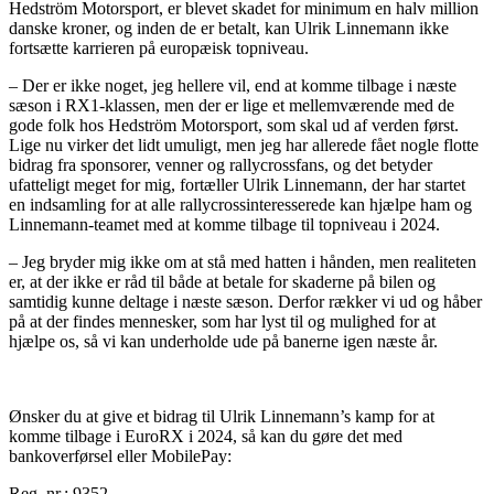
Hedström Motorsport, er blevet skadet for minimum en halv million
danske kroner, og inden de er betalt, kan Ulrik Linnemann ikke
fortsætte karrieren på europæisk topniveau.
– Der er ikke noget, jeg hellere vil, end at komme tilbage i næste
sæson i RX1-klassen, men der er lige et mellemværende med de
gode folk hos Hedström Motorsport, som skal ud af verden først.
Lige nu virker det lidt umuligt, men jeg har allerede fået nogle flotte
bidrag fra sponsorer, venner og rallycrossfans, og det betyder
ufatteligt meget for mig, fortæller Ulrik Linnemann, der har startet
en indsamling for at alle rallycrossinteresserede kan hjælpe ham og
Linnemann-teamet med at komme tilbage til topniveau i 2024.
– Jeg bryder mig ikke om at stå med hatten i hånden, men realiteten
er, at der ikke er råd til både at betale for skaderne på bilen og
samtidig kunne deltage i næste sæson. Derfor rækker vi ud og håber
på at der findes mennesker, som har lyst til og mulighed for at
hjælpe os, så vi kan underholde ude på banerne igen næste år.
Ønsker du at give et bidrag til Ulrik Linnemann’s kamp for at
komme tilbage i EuroRX i 2024, så kan du gøre det med
bankoverførsel eller MobilePay:
Reg. nr.: 9352