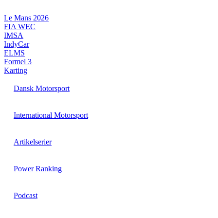
Videre
til
Le Mans 2026
indhold
FIA WEC
IMSA
IndyCar
ELMS
Formel 3
Karting
Dansk Motorsport
International Motorsport
Artikelserier
Power Ranking
Podcast