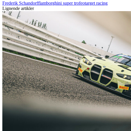
Frederik Schandorff
lamborghini super trofeo
target racing
Lignende artikler