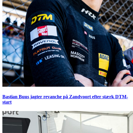
Bastian Buus jagter revanche på Zandvoort efter stærk DTM-
start