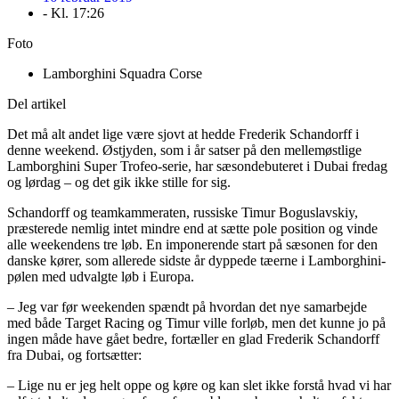
- Kl.
17:26
Foto
Lamborghini Squadra Corse
Del artikel
Det må alt andet lige være sjovt at hedde Frederik Schandorff i
denne weekend. Østjyden, som i år satser på den mellemøstlige
Lamborghini Super Trofeo-serie, har sæsondebuteret i Dubai fredag
og lørdag – og det gik ikke stille for sig.
Schandorff og teamkammeraten, russiske Timur Boguslavskiy,
præsterede nemlig intet mindre end at sætte pole position og vinde
alle weekendens tre løb. En imponerende start på sæsonen for den
danske kører, som allerede sidste år dyppede tæerne i Lamborghini-
pølen med udvalgte løb i Europa.
– Jeg var før weekenden spændt på hvordan det nye samarbejde
med både Target Racing og Timur ville forløb, men det kunne jo på
ingen måde have gået bedre, fortæller en glad Frederik Schandorff
fra Dubai, og fortsætter:
– Lige nu er jeg helt oppe og køre og kan slet ikke forstå hvad vi har