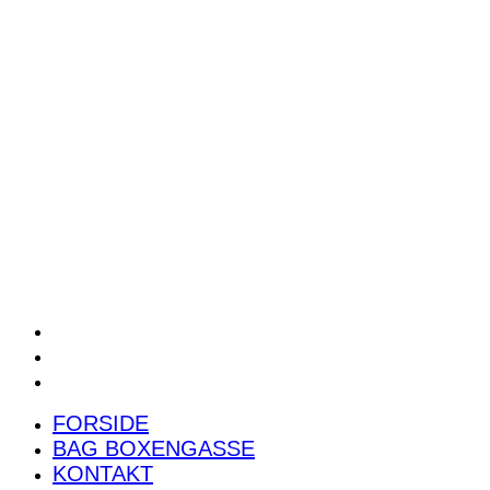
POWER RANKING
PODCAST
PRESSEMEDDELELSER
BILTEST
FORSIDE
BAG BOXENGASSE
KONTAKT
FORSIDE
BAG BOXENGASSE
KONTAKT