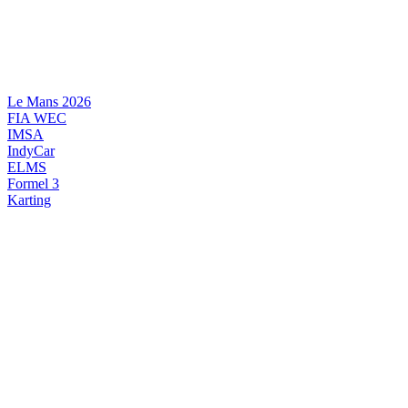
Videre
til
indhold
Le Mans 2026
FIA WEC
IMSA
IndyCar
ELMS
Formel 3
Karting
DANSK MOTORSPORT
INTERNATIONAL MOTORSPORT
ARTIKELSERIER