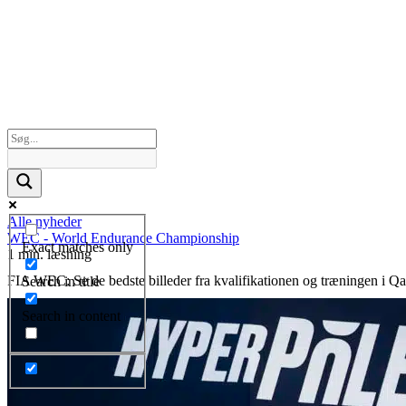
Alle nyheder
WEC - World Endurance Championship
Exact matches only
1 min. læsning
FIA WEC: Se de bedste billeder fra kvalifikationen og træningen i Qa
Search in title
Search in content