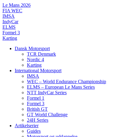
Videre
Le Mans 2026
til
FIA WEC
indhold
IMSA
IndyCar
ELMS
Formel 3
Karting
Dansk Motorsport
TCR Denmark
Nordic 4
Karting
International Motorsport
IMSA
WEC – World Endurance Championship
ELMS – European Le Mans Series
NTT IndyCar Series
Formel 1
Formel 3
British GT
GT World Challenge
24H Series
Artikelserier
Guides
Motorsport og uddannelse