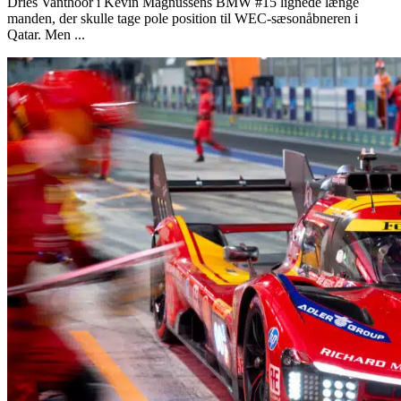
Dries Vanthoor i Kevin Magnussens BMW #15 lignede længe
manden, der skulle tage pole position til WEC-sæsonåbneren i
Qatar. Men ...