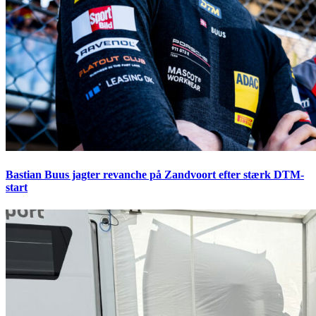
Bastian Buus jagter revanche på Zandvoort efter stærk DTM-
start