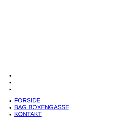
POWER RANKING
PODCAST
PRESSEMEDDELELSER
BILTEST
FORSIDE
BAG BOXENGASSE
KONTAKT
FORSIDE
BAG BOXENGASSE
KONTAKT