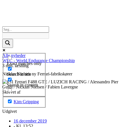
Alle nyheder
WEC - World Endurance Championship
Exact matches only
3 min. læsning
Nicklas Nielsen ny Ferrari-fabrikskører
Search in title
Search in content
Skrevet af
Kim Gripping
Udgivet
16 december 2019
- Kl.
13:52