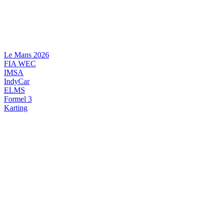
Videre
til
indhold
Le Mans 2026
FIA WEC
IMSA
IndyCar
ELMS
Formel 3
Karting
DANSK MOTORSPORT
INTERNATIONAL MOTORSPORT
ARTIKELSERIER