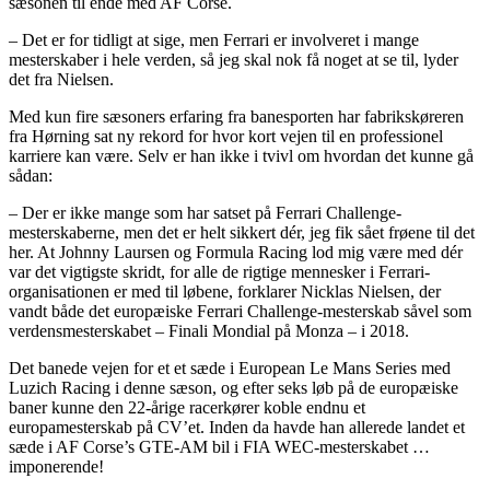
sæsonen til ende med AF Corse.
– Det er for tidligt at sige, men Ferrari er involveret i mange
mesterskaber i hele verden, så jeg skal nok få noget at se til, lyder
det fra Nielsen.
Med kun fire sæsoners erfaring fra banesporten har fabrikskøreren
fra Hørning sat ny rekord for hvor kort vejen til en professionel
karriere kan være. Selv er han ikke i tvivl om hvordan det kunne gå
sådan:
– Der er ikke mange som har satset på Ferrari Challenge-
mesterskaberne, men det er helt sikkert dér, jeg fik sået frøene til det
her. At Johnny Laursen og Formula Racing lod mig være med dér
var det vigtigste skridt, for alle de rigtige mennesker i Ferrari-
organisationen er med til løbene, forklarer Nicklas Nielsen, der
vandt både det europæiske Ferrari Challenge-mesterskab såvel som
verdensmesterskabet – Finali Mondial på Monza – i 2018.
Det banede vejen for et et sæde i European Le Mans Series med
Luzich Racing i denne sæson, og efter seks løb på de europæiske
baner kunne den 22-årige racerkører koble endnu et
europamesterskab på CV’et. Inden da havde han allerede landet et
sæde i AF Corse’s GTE-AM bil i FIA WEC-mesterskabet …
imponerende!