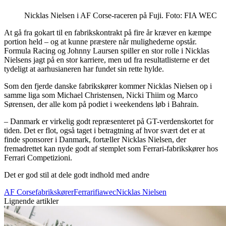
Nicklas Nielsen i AF Corse-raceren på Fuji. Foto: FIA WEC
At gå fra gokart til en fabrikskontrakt på fire år kræver en kæmpe
portion held – og at kunne præstere når mulighederne opstår.
Formula Racing og Johnny Laursen spiller en stor rolle i Nicklas
Nielsens jagt på en stor karriere, men ud fra resultatlisterne er det
tydeligt at aarhusianeren har fundet sin rette hylde.
Som den fjerde danske fabrikskører kommer Nicklas Nielsen op i
samme liga som Michael Christensen, Nicki Thiim og Marco
Sørensen, der alle kom på podiet i weekendens løb i Bahrain.
– Danmark er virkelig godt repræsenteret på GT-verdenskortet for
tiden. Det er flot, også taget i betragtning af hvor svært det er at
finde sponsorer i Danmark, fortæller Nicklas Nielsen, der
fremadrettet kan nyde godt af stemplet som Ferrari-fabrikskører hos
Ferrari Competizioni.
Det er god stil at dele godt indhold med andre
AF Corse
fabrikskører
Ferrari
fiawec
Nicklas Nielsen
Lignende artikler