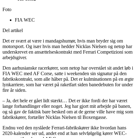
Foto
FIA WEC
Del artikel
Det er svært at være i mandagshumør, hvis man bryder sig om
motorsport. Og især hvis man hedder Nicklas Nielsen og netop har
underskrevet en ansættelseskontrakt med Ferrari Competizioni som
arbejdsgiver.
Den aarhusianske racerkører, som netop har overstået sit andet løb i
FIA WEC med AF Corse, satte i weekenden sin signatur på den
fabrikskontrakt, som alle håber på. Det er kulminationen på en ægte
lynkarriere, som har været på raketfart siden banedebuten for under
fire år siden.
– Ja, det hele er gået lidt stærkt… Det er ikke fordi der har været
lange forhandlinger eller noget. Jeg har gjort mit arbejde på banen,
og så gav de faktisk bare besked om at de gerne ville have mig som
fabrikskører, fortæller Nicklas Nielsen til Boxengasse.
Endnu ved den nyslåede Ferrari-fabrikskører ikke hvordan hans
2020-kalender ser ud, andet end at han selvfølgelig kører WEC-