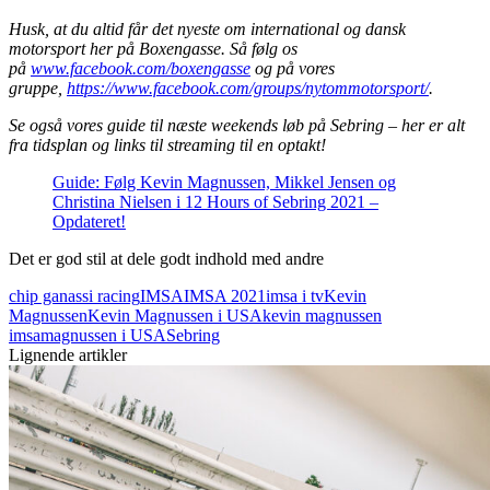
Husk, at du altid får det nyeste om international og dansk
motorsport her på Boxengasse. Så følg os
på
www.facebook.com/boxengasse
og på vores
gruppe,
https://www.facebook.com/groups/nytommotorsport/
.
Se også vores guide til næste weekends løb på Sebring – her er alt
fra tidsplan og links til streaming til en optakt!
Guide: Følg Kevin Magnussen, Mikkel Jensen og
Christina Nielsen i 12 Hours of Sebring 2021 –
Opdateret!
Det er god stil at dele godt indhold med andre
chip ganassi racing
IMSA
IMSA 2021
imsa i tv
Kevin
Magnussen
Kevin Magnussen i USA
kevin magnussen
imsa
magnussen i USA
Sebring
Lignende artikler