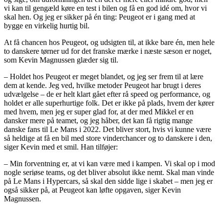
vi kan til gengæld køre en test i bilen og få en god idé om, hvor vi
skal hen. Og jeg er sikker på én ting: Peugeot er i gang med at
bygge en virkelig hurtig bil.
At få chancen hos Peugeot, og udsigten til, at ikke bare én, men hele
to danskere tørner ud for det franske mærke i næste sæson er noget,
som Kevin Magnussen glæder sig til.
– Holdet hos Peugeot er meget blandet, og jeg ser frem til at lære
dem at kende. Jeg ved, hvilke metoder Peugeot har brugt i deres
udvælgelse – de er helt klart gået efter rå speed og performance, og
holdet er alle superhurtige folk. Det er ikke på plads, hvem der kører
med hvem, men jeg er super glad for, at der med Mikkel er en
dansker mere på teamet, og jeg håber, det kan få rigtig mange
danske fans til Le Mans i 2022. Det bliver stort, hvis vi kunne være
så heldige at få en bil med store vinderchancer og to danskere i den,
siger Kevin med et smil. Han tilføjer:
– Min forventning er, at vi kan være med i kampen. Vi skal op i mod
nogle seriøse teams, og det bliver absolut ikke nemt. Skal man vinde
på Le Mans i Hypercars, så skal den sidde lige i skabet – men jeg er
også sikker på, at Peugeot kan løfte opgaven, siger Kevin
Magnussen.