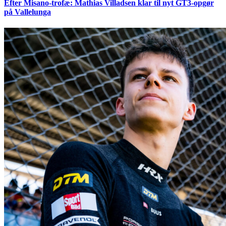
Efter Misano-trofæ: Mathias Villadsen klar til nyt GT3-opgør
på Vallelunga