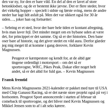
den var ny, for den er bare vild. En del af den er lavet af store
betonklodser, og de er bestemt ikke jævne. Der er flere steder, hvor
det virkelig hopper – specielt i sidste og første sving, mens de andre
steder har lagt lidt asfalt på. Men det var sikkert også for 30 år
siden…, joker han og fortsætter:
– Sebring er et sted, hvor der bare hele tiden er kontant afregning,
hvis man laver fejl. Det minder meget om en bybane uden at være
det, for princippet er det samme. Og så er der historien. Den bane
oser bare af historie, og det giver stedet en vild aura. Derfor glæder
jeg mig meget til at komme i gang derovre, forklarer Kevin
Magnussen.
Peugeot er kæmpestore og kendt for, at de altid gør
tingene ordentligt i motorsport – om det så er
sportsvogne, WRC, Pikes Peak, Dakar eller noget helt
andet, så er det altid for fuld gas. – Kevin Magnussen
Fransk fremtid
Mens Kevin Magnussens 2021-kalender er pakket med ture til USA
med Chip Ganassi Racing, så er det næste store projekt også på vej i
horisonten. Peugeot Sport annoncerede i starten af februar sit
comeback til sportsvogne, og det bliver med Kevin Magnussen og
Mikkel Jensen som to af i alt seks kørere.