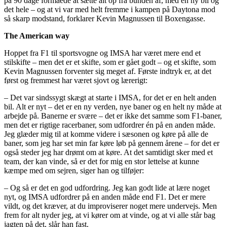
på 90 dage formåede at sætte alt op fra bunden af, med en ny bil og
det hele – og at vi var med helt fremme i kampen på Daytona mod
så skarp modstand, forklarer Kevin Magnussen til Boxengasse.
The American way
Hoppet fra F1 til sportsvogne og IMSA har været mere end et
stilskifte – men det er et skifte, som er gået godt – og et skifte, som
Kevin Magnussen forventer sig meget af. Første indtryk er, at det
først og fremmest har været sjovt og lærerigt:
– Det var sindssygt skægt at starte i IMSA, for det er en helt anden
bil. Alt er nyt – det er en ny verden, nye baner og en helt ny måde at
arbejde på. Banerne er svære – det er ikke det samme som F1-baner,
men det er rigtige racerbaner, som udfordrer én på en anden måde.
Jeg glæder mig til at komme videre i sæsonen og køre på alle de
baner, som jeg har set min far køre løb på gennem årene – for det er
også steder jeg har drømt om at køre. At det samtidigt sker med et
team, der kan vinde, så er det for mig en stor lettelse at kunne
kæmpe med om sejren, siger han og tilføjer:
– Og så er det en god udfordring. Jeg kan godt lide at lære noget
nyt, og IMSA udfordrer på en anden måde end F1. Det er mere
vildt, og det kræver, at du improviserer noget mere undervejs. Men
frem for alt nyder jeg, at vi kører om at vinde, og at vi alle står bag
jagten på det, slår han fast.