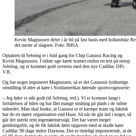
Kevin Magnussen deler i år bil på fast basis med hollandske Re
det næste af slagsen. Foto: IMSA
Optakten til Sebring er i fuld gang for Chip Ganassi Racing og
Kevin Magnussen. I sidste uge kørte teamet endnu en test på netop
Sebring, og er kommet godt overens med den nye Cadillac DPi-
V.R.
Og har noget imponeret Magnussen, så er det Ganassis lynhurtige
omstilling til atter at køre i Nordamerikas førende sportsvognsserie:
– Jeg føler vi står godt (til Sebring, red.). Vi er kommet langt i
forståelsen af bilen og har fået mange småting på plads i de sidste
måneder. Man skal huske, at Ganassi er et kæmpe team og faktisk
har de en større organisation end Haas. Så når de går ind i noget, så
går det stærkt rent ingeniørmæssigt. Det har været meget
gnidningsfrit, og de fik faktisk først opgaven med at skulle køre
Cadillac 90 dage inden Daytona. Det er rimeligt imponerende, at de