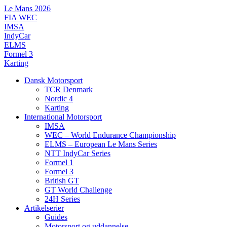
Videre
Le Mans 2026
til
FIA WEC
indhold
IMSA
IndyCar
ELMS
Formel 3
Karting
Dansk Motorsport
TCR Denmark
Nordic 4
Karting
International Motorsport
IMSA
WEC – World Endurance Championship
ELMS – European Le Mans Series
NTT IndyCar Series
Formel 1
Formel 3
British GT
GT World Challenge
24H Series
Artikelserier
Guides
Motorsport og uddannelse