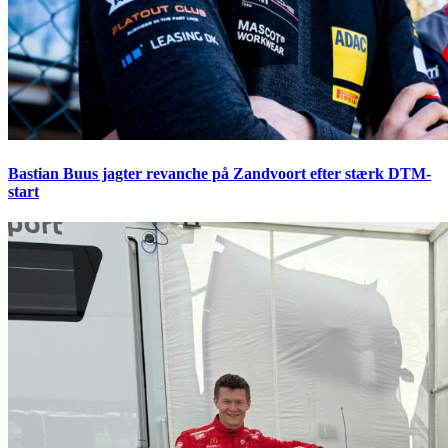
Bastian Buus jagter revanche på Zandvoort efter stærk DTM-
start