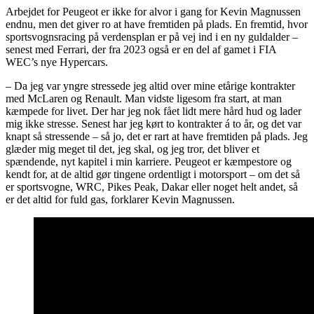
Arbejdet for Peugeot er ikke for alvor i gang for Kevin Magnussen
endnu, men det giver ro at have fremtiden på plads. En fremtid, hvor
sportsvognsracing på verdensplan er på vej ind i en ny guldalder –
senest med Ferrari, der fra 2023 også er en del af gamet i FIA
WEC’s nye Hypercars.
– Da jeg var yngre stressede jeg altid over mine etårige kontrakter
med McLaren og Renault. Man vidste ligesom fra start, at man
kæmpede for livet. Der har jeg nok fået lidt mere hård hud og lader
mig ikke stresse. Senest har jeg kørt to kontrakter á to år, og det var
knapt så stressende – så jo, det er rart at have fremtiden på plads. Jeg
glæder mig meget til det, jeg skal, og jeg tror, det bliver et
spændende, nyt kapitel i min karriere. Peugeot er kæmpestore og
kendt for, at de altid gør tingene ordentligt i motorsport – om det så
er sportsvogne, WRC, Pikes Peak, Dakar eller noget helt andet, så
er det altid for fuld gas, forklarer Kevin Magnussen.