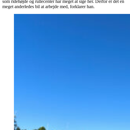
som ridehøjde og rullecenter har meget at sige her. Derfor er det en
meget anderledes bil at arbejde med, forklarer han.