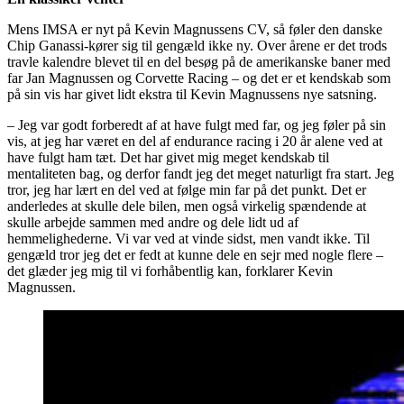
Mens IMSA er nyt på Kevin Magnussens CV, så føler den danske
Chip Ganassi-kører sig til gengæld ikke ny. Over årene er det trods
travle kalendre blevet til en del besøg på de amerikanske baner med
far Jan Magnussen og Corvette Racing – og det er et kendskab som
på sin vis har givet lidt ekstra til Kevin Magnussens nye satsning.
– Jeg var godt forberedt af at have fulgt med far, og jeg føler på sin
vis, at jeg har været en del af endurance racing i 20 år alene ved at
have fulgt ham tæt. Det har givet mig meget kendskab til
mentaliteten bag, og derfor fandt jeg det meget naturligt fra start. Jeg
tror, jeg har lært en del ved at følge min far på det punkt. Det er
anderledes at skulle dele bilen, men også virkelig spændende at
skulle arbejde sammen med andre og dele lidt ud af
hemmelighederne. Vi var ved at vinde sidst, men vandt ikke. Til
gengæld tror jeg det er fedt at kunne dele en sejr med nogle flere –
det glæder jeg mig til vi forhåbentlig kan, forklarer Kevin
Magnussen.