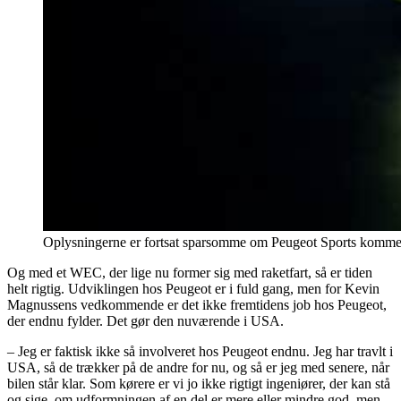
Oplysningerne er fortsat sparsomme om Peugeot Sports kommen
Og med et WEC, der lige nu former sig med raketfart, så er tiden
helt rigtig. Udviklingen hos Peugeot er i fuld gang, men for Kevin
Magnussens vedkommende er det ikke fremtidens job hos Peugeot,
der endnu fylder. Det gør den nuværende i USA.
– Jeg er faktisk ikke så involveret hos Peugeot endnu. Jeg har travlt i
USA, så de trækker på de andre for nu, og så er jeg med senere, når
bilen står klar. Som kørere er vi jo ikke rigtigt ingeniører, der kan stå
og sige, om udformningen af en del er mere eller mindre god, men