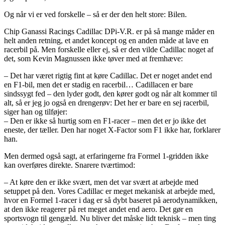
Og når vi er ved forskelle – så er der den helt store: Bilen.
Chip Ganassi Racings Cadillac DPi-V.R. er på så mange måder en
helt anden retning, et andet koncept og en anden måde at lave en
racerbil på. Men forskelle eller ej, så er den vilde Cadillac noget af
det, som Kevin Magnussen ikke tøver med at fremhæve:
– Det har været rigtig fint at køre Cadillac. Det er noget andet end
en F1-bil, men det er stadig en racerbil… Cadillacen er bare
sindssygt fed – den lyder godt, den kører godt og når alt kommer til
alt, så er jeg jo også en drengerøv: Det her er bare en sej racerbil,
siger han og tilføjer:
– Den er ikke så hurtig som en F1-racer – men det er jo ikke det
eneste, der tæller. Den har noget X-Factor som F1 ikke har, forklarer
han.
Men dermed også sagt, at erfaringerne fra Formel 1-gridden ikke
kan overføres direkte. Snarere tværtimod:
– At køre den er ikke svært, men det var svært at arbejde med
setuppet på den. Vores Cadillac er meget mekanisk at arbejde med,
hvor en Formel 1-racer i dag er så dybt baseret på aerodynamikken,
at den ikke reagerer på ret meget andet end aero. Det gør en
sportsvogn til gengæld. Nu bliver det måske lidt teknisk – men ting