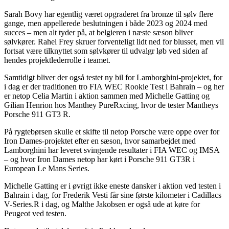
Sarah Bovy har egentlig været opgraderet fra bronze til sølv flere
gange, men appellerede beslutningen i både 2023 og 2024 med
succes – men alt tyder på, at belgieren i næste sæson bliver
sølvkører. Rahel Frey skruer forventeligt lidt ned for blusset, men vil
fortsat være tilknyttet som sølvkører til udvalgr løb ved siden af
hendes projektlederrolle i teamet.
Samtidigt bliver der også testet ny bil for Lamborghini-projektet, for
i dag er der traditionen tro FIA WEC Rookie Test i Bahrain – og her
er netop Celia Martin i aktion sammen med Michelle Gatting og
Gilian Henrion hos Manthey PureRxcing, hvor de tester Mantheys
Porsche 911 GT3 R.
På rygtebørsen skulle et skifte til netop Porsche være oppe over for
Iron Dames-projektet efter en sæson, hvor samarbejdet med
Lamborghini har leveret svingende resultater i FIA WEC og IMSA
– og hvor Iron Dames netop har kørt i Porsche 911 GT3R i
European Le Mans Series.
Michelle Gatting er i øvrigt ikke eneste dansker i aktion ved testen i
Bahrain i dag, for Frederik Vesti får sine første kilometer i Cadillacs
V-Series.R i dag, og Malthe Jakobsen er også ude at køre for
Peugeot ved testen.