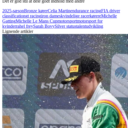
Det er god stil at dele godt indhold med andre
2025-sæson
Bronze kører
Celia Martin
endurance racing
FIA driver
classification
gt racing
iron dames
kvindelige racerkørere
Michelle
Gatting
Michelle Le Mans Cup
motorsport
motorsport for
kvinder
rahel frey
Sarah Bovy
Silver status
talentudvikling
Lignende artikler