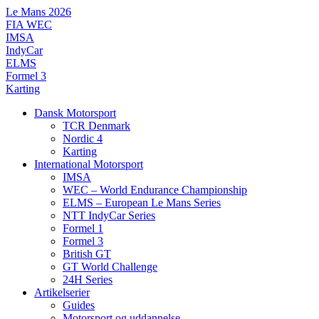
Videre
Le Mans 2026
til
FIA WEC
indhold
IMSA
IndyCar
ELMS
Formel 3
Karting
Dansk Motorsport
TCR Denmark
Nordic 4
Karting
International Motorsport
IMSA
WEC – World Endurance Championship
ELMS – European Le Mans Series
NTT IndyCar Series
Formel 1
Formel 3
British GT
GT World Challenge
24H Series
Artikelserier
Guides
Motorsport og uddannelse