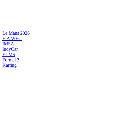
Videre
til
indhold
Le Mans 2026
FIA WEC
IMSA
IndyCar
ELMS
Formel 3
Karting
DANSK MOTORSPORT
INTERNATIONAL MOTORSPORT
ARTIKELSERIER