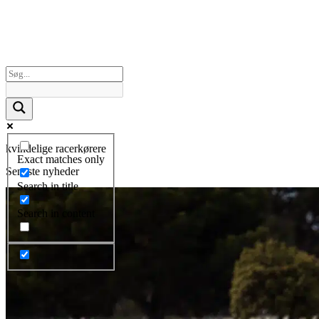
kvindelige racerkørere
Exact matches only
Seneste nyheder
Search in title
Search in content