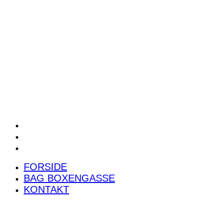
POWER RANKING
PODCAST
PRESSEMEDDELELSER
BILTEST
FORSIDE
BAG BOXENGASSE
KONTAKT
FORSIDE
BAG BOXENGASSE
KONTAKT