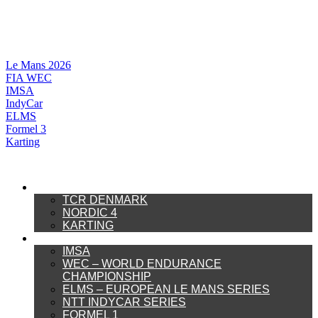
Videre
til
indhold
Le Mans 2026
FIA WEC
IMSA
IndyCar
ELMS
Formel 3
Karting
DANSK MOTORSPORT
TCR DENMARK
NORDIC 4
KARTING
INTERNATIONAL MOTORSPORT
IMSA
WEC – WORLD ENDURANCE
CHAMPIONSHIP
ELMS – EUROPEAN LE MANS SERIES
NTT INDYCAR SERIES
FORMEL 1