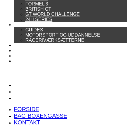
FORMEL 3
BRITISH GT
GT WORLD CHALLENGE
24H SERIES
ARTIKELSERIER
GUIDES
MOTORSPORT OG UDDANNELSE
RACERIVÆRKSÆTTERNE
POWER RANKING
PODCAST
PRESSEMEDDELELSER
BILTEST
FORSIDE
BAG BOXENGASSE
KONTAKT
FORSIDE
BAG BOXENGASSE
KONTAKT