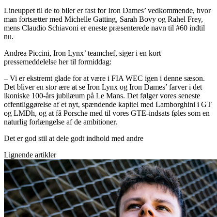
Lineuppet til de to biler er fast for Iron Dames’ vedkommende, hvor
man fortsætter med Michelle Gatting, Sarah Bovy og Rahel Frey,
mens Claudio Schiavoni er eneste præsenterede navn til #60 indtil
nu.
Andrea Piccini, Iron Lynx’ teamchef, siger i en kort
pressemeddelelse her til formiddag:
– Vi er ekstremt glade for at være i FIA WEC igen i denne sæson.
Det bliver en stor ære at se Iron Lynx og Iron Dames’ farver i det
ikoniske 100-års jubilæum på Le Mans. Det følger vores seneste
offentliggørelse af et nyt, spændende kapitel med Lamborghini i GT
og LMDh, og at få Porsche med til vores GTE-indsats føles som en
naturlig forlængelse af de ambitioner.
Det er god stil at dele godt indhold med andre
Lignende artikler