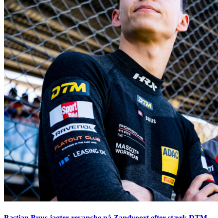
Bastian Buus jagter revanche på Zandvoort efter stærk DTM-