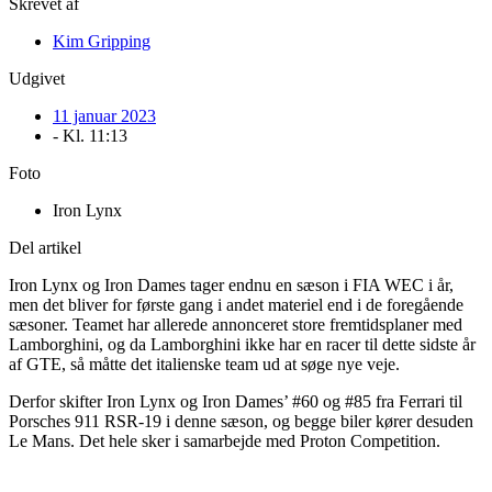
Skrevet af
Kim Gripping
Udgivet
11 januar 2023
- Kl.
11:13
Foto
Iron Lynx
Del artikel
Iron Lynx og Iron Dames tager endnu en sæson i FIA WEC i år,
men det bliver for første gang i andet materiel end i de foregående
sæsoner. Teamet har allerede annonceret store fremtidsplaner med
Lamborghini, og da Lamborghini ikke har en racer til dette sidste år
af GTE, så måtte det italienske team ud at søge nye veje.
Derfor skifter Iron Lynx og Iron Dames’ #60 og #85 fra Ferrari til
Porsches 911 RSR-19 i denne sæson, og begge biler kører desuden
Le Mans. Det hele sker i samarbejde med Proton Competition.