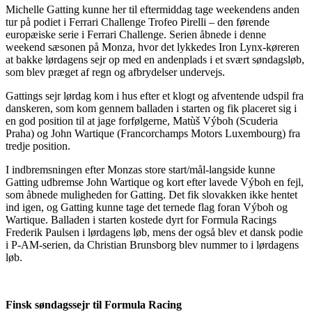
Michelle Gatting kunne her til eftermiddag tage weekendens anden
tur på podiet i Ferrari Challenge Trofeo Pirelli – den førende
europæiske serie i Ferrari Challenge. Serien åbnede i denne
weekend sæsonen på Monza, hvor det lykkedes Iron Lynx-køreren
at bakke lørdagens sejr op med en andenplads i et svært søndagsløb,
som blev præget af regn og afbrydelser undervejs.
Gattings sejr lørdag kom i hus efter et klogt og afventende udspil fra
danskeren, som kom gennem balladen i starten og fik placeret sig i
en god position til at jage forfølgerne, Matùš Výboh (Scuderia
Praha) og John Wartique (Francorchamps Motors Luxembourg) fra
tredje position.
I indbremsningen efter Monzas store start/mål-langside kunne
Gatting udbremse John Wartique og kort efter lavede Výboh en fejl,
som åbnede muligheden for Gatting. Det fik slovakken ikke hentet
ind igen, og Gatting kunne tage det ternede flag foran Výboh og
Wartique. Balladen i starten kostede dyrt for Formula Racings
Frederik Paulsen i lørdagens løb, mens der også blev et dansk podie
i P-AM-serien, da Christian Brunsborg blev nummer to i lørdagens
løb.
Finsk søndagssejr til Formula Racing