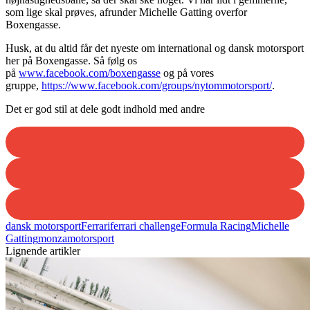
som lige skal prøves, afrunder Michelle Gatting overfor
Boxengasse.
Husk, at du altid får det nyeste om international og dansk motorsport
her på Boxengasse. Så følg os
på
www.facebook.com/boxengasse
og på vores
gruppe,
https://www.facebook.com/groups/nytommotorsport/
.
Det er god stil at dele godt indhold med andre
dansk motorsport
Ferrari
ferrari challenge
Formula Racing
Michelle
Gatting
monza
motorsport
Lignende artikler