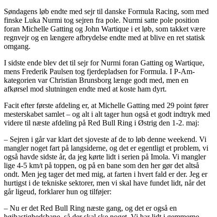
Søndagens løb endte med sejr til danske Formula Racing, som med
finske Luka Nurmi tog sejren fra pole. Nurmi satte pole position
foran Michelle Gatting og John Wartique i et løb, som takket være
regnvejr og en længere afbrydelse endte med at blive en ret statisk
omgang.
I sidste ende blev det til sejr for Nurmi foran Gatting og Wartique,
mens Frederik Paulsen tog fjerdepladsen for Formula. I P-Am-
kategorien var Christian Brunsborg længe godt med, men en
afkørsel mod slutningen endte med at koste ham dyrt.
Facit efter første afdeling er, at Michelle Gatting med 29 point fører
mesterskabet samlet – og alt i alt tager hun også et godt indtryk med
videre til næste afdeling på Red Bull Ring i Østrig den 1-2. maj:
– Sejren i går var klart det sjoveste af de to løb denne weekend. Vi
mangler noget fart på langsiderne, og det er egentligt et problem, vi
også havde sidste år, da jeg kørte lidt i serien på Imola. Vi mangler
lige 4-5 km/t på toppen, og på en bane som den her gør det altså
ondt. Men jeg tager det med mig, at farten i hvert fald er der. Jeg er
hurtigst i de tekniske sektorer, men vi skal have fundet lidt, når det
går ligeud, forklarer hun og tilføjer:
– Nu er det Red Bull Ring næste gang, og det er også en
højhastighedsbane, så der skal ske noget. Vi har lidt i gemmerne,