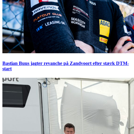
Bastian Buus jagter revanche på Zandvoort efter stærk DTM-
start