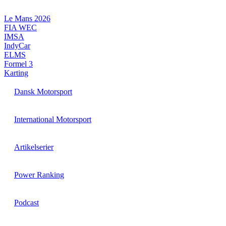
Videre
til
Le Mans 2026
indhold
FIA WEC
IMSA
IndyCar
ELMS
Formel 3
Karting
Dansk Motorsport
International Motorsport
Artikelserier
Power Ranking
Podcast