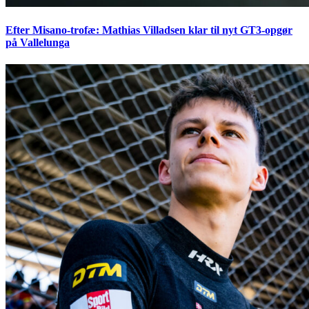
Efter Misano-trofæ: Mathias Villadsen klar til nyt GT3-opgør
på Vallelunga