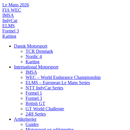
Videre
Le Mans 2026
til
FIA WEC
indhold
IMSA
IndyCar
ELMS
Formel 3
Karting
Dansk Motorsport
TCR Denmark
Nordic 4
Karting
International Motorsport
IMSA
WEC – World Endurance Championship
ELMS – European Le Mans Series
NTT IndyCar Series
Formel 1
Formel 3
British GT
GT World Challenge
24H Series
Artikelserier
Guides
Motorsport og uddannelse