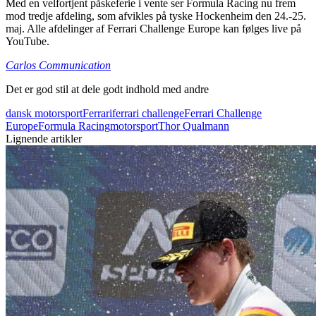
Med en velfortjent påskeferie i vente ser Formula Racing nu frem
mod tredje afdeling, som afvikles på tyske Hockenheim den 24.-25.
maj. Alle afdelinger af Ferrari Challenge Europe kan følges live på
YouTube.
Carlos Communication
Det er god stil at dele godt indhold med andre
dansk motorsport
Ferrari
ferrari challenge
Ferrari Challenge
Europe
Formula Racing
motorsport
Thor Qualmann
Lignende artikler