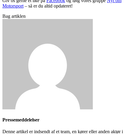
Giv os gerne et like på
Facebook
og følg vores gruppe
Nyt om
Motorsport
– så er du altid opdateret!
Bag artiklen
Pressemeddelelser
Denne artikel er indsendt af et team, en kører eller anden aktør i