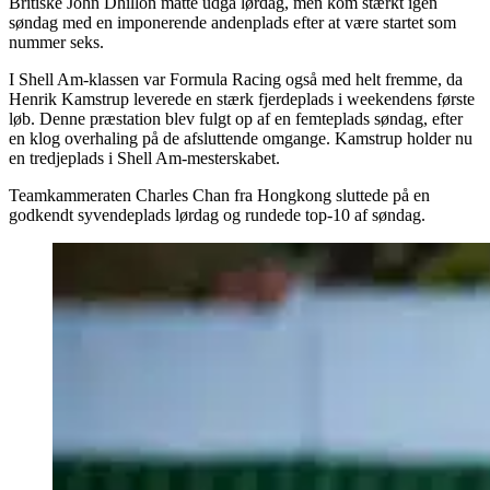
Britiske John Dhillon måtte udgå lørdag, men kom stærkt igen
søndag med en imponerende andenplads efter at være startet som
nummer seks.
I Shell Am-klassen var Formula Racing også med helt fremme, da
Henrik Kamstrup leverede en stærk fjerdeplads i weekendens første
løb. Denne præstation blev fulgt op af en femteplads søndag, efter
en klog overhaling på de afsluttende omgange. Kamstrup holder nu
en tredjeplads i Shell Am-mesterskabet.
Teamkammeraten Charles Chan fra Hongkong sluttede på en
godkendt syvendeplads lørdag og rundede top-10 af søndag.