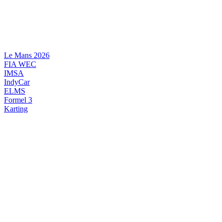
Videre
til
indhold
Le Mans 2026
FIA WEC
IMSA
IndyCar
ELMS
Formel 3
Karting
DANSK MOTORSPORT
INTERNATIONAL MOTORSPORT
ARTIKELSERIER