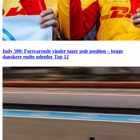
Indy 500: Forsvarende vinder tager pole position – begge
danskere endte udenfor Top 12