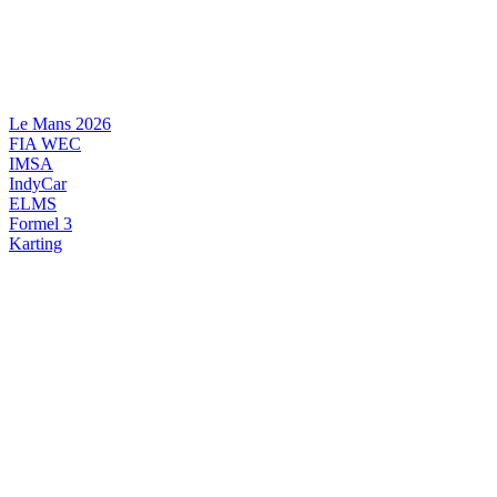
Videre
til
indhold
Le Mans 2026
FIA WEC
IMSA
IndyCar
ELMS
Formel 3
Karting
DANSK MOTORSPORT
INTERNATIONAL MOTORSPORT
ARTIKELSERIER