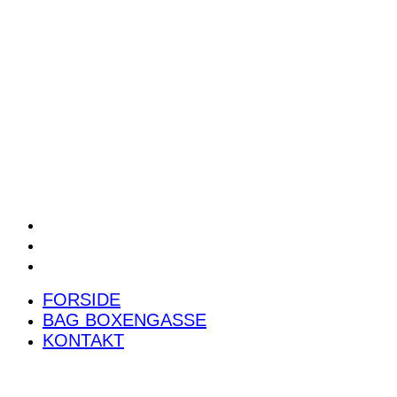
POWER RANKING
PODCAST
PRESSEMEDDELELSER
BILTEST
FORSIDE
BAG BOXENGASSE
KONTAKT
FORSIDE
BAG BOXENGASSE
KONTAKT