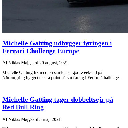
Michelle Gatting udbygger føringen i
Ferrari Challenge Europe
Af
Niklas Majgaard
29 august, 2021
Michelle Gatting fik med en samlet set god weekend på
Nürburgring bygget ekstra point på sin føring i Ferrari Challenge ...
Michelle Gatting tager dobbeltsejr på
Red Bull Ring
Af
Niklas Majgaard
3 maj, 2021