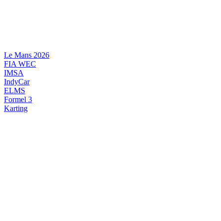
Videre
til
indhold
Le Mans 2026
FIA WEC
IMSA
IndyCar
ELMS
Formel 3
Karting
DANSK MOTORSPORT
INTERNATIONAL MOTORSPORT
ARTIKELSERIER