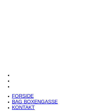
POWER RANKING
PODCAST
PRESSEMEDDELELSER
BILTEST
FORSIDE
BAG BOXENGASSE
KONTAKT
FORSIDE
BAG BOXENGASSE
KONTAKT