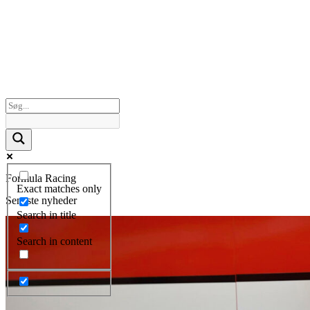
Formula Racing
Exact matches only
Seneste nyheder
Search in title
Search in content