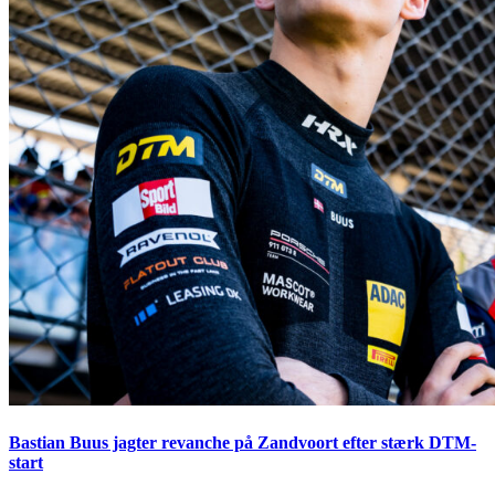
Bastian Buus jagter revanche på Zandvoort efter stærk DTM-
start