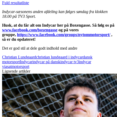
Fuld resultatliste
Indycar-sæsonens anden afdeling kan følges søndag fra klokken
18.00 på TV3 Sport.
Husk, at du får alt om Indycar her på Boxengasse. Så følg os på
www.facebook.com/boxengasse
og på vores
gruppe,
https://www.facebook.com/groups/nytommotorsport/
,
så er du opdateret!
Det er god stil at dele godt indhold med andre
Christian Lundgaard
christian lundgaard i indycar
dansk
motorsport
Indycar
indycar på dansk
indycar tv3
indycar
viasat
motorsport
Lignende artikler