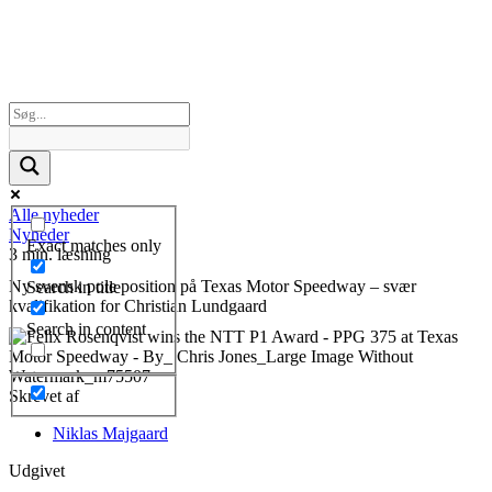
Alle nyheder
Nyheder
Exact matches only
3 min. læsning
Ny svensk pole position på Texas Motor Speedway – svær
Search in title
kvalifikation for Christian Lundgaard
Search in content
Skrevet af
Niklas Majgaard
Udgivet