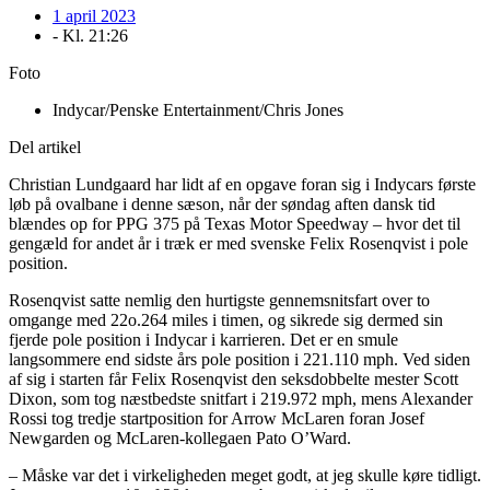
1 april 2023
- Kl.
21:26
Foto
Indycar/Penske Entertainment/Chris Jones
Del artikel
Christian Lundgaard har lidt af en opgave foran sig i Indycars første
løb på ovalbane i denne sæson, når der søndag aften dansk tid
blændes op for PPG 375 på Texas Motor Speedway – hvor det til
gengæld for andet år i træk er med svenske Felix Rosenqvist i pole
position.
Rosenqvist satte nemlig den hurtigste gennemsnitsfart over to
omgange med 22o.264 miles i timen, og sikrede sig dermed sin
fjerde pole position i Indycar i karrieren. Det er en smule
langsommere end sidste års pole position i 221.110 mph. Ved siden
af sig i starten får Felix Rosenqvist den seksdobbelte mester Scott
Dixon, som tog næstbedste snitfart i 219.972 mph, mens Alexander
Rossi tog tredje startposition for Arrow McLaren foran Josef
Newgarden og McLaren-kollegaen Pato O’Ward.
– Måske var det i virkeligheden meget godt, at jeg skulle køre tidligt.