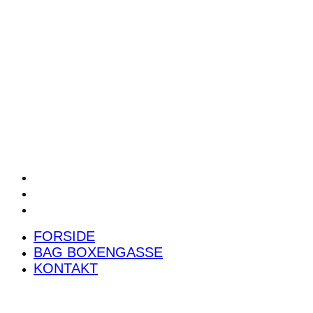
POWER RANKING
PODCAST
PRESSEMEDDELELSER
BILTEST
FORSIDE
BAG BOXENGASSE
KONTAKT
FORSIDE
BAG BOXENGASSE
KONTAKT