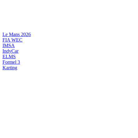
Videre
til
indhold
Le Mans 2026
FIA WEC
IMSA
IndyCar
ELMS
Formel 3
Karting
DANSK MOTORSPORT
INTERNATIONAL MOTORSPORT
ARTIKELSERIER