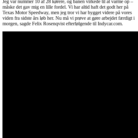
Jeg var nummer 10 af 28 kørere, og banen virkede til at varme op –
måske det gav mig en lille fordel. Vi har altid haft det godt her på
Texas Motor Speedway, men jeg tror vi har bygget videre på vores
viden fra sidste års løb her. Nu må vi prøve at gøre arbejdet færdigt i
morgen, sagde Felix Rosenqvist efterfølgende til Indycar.com.