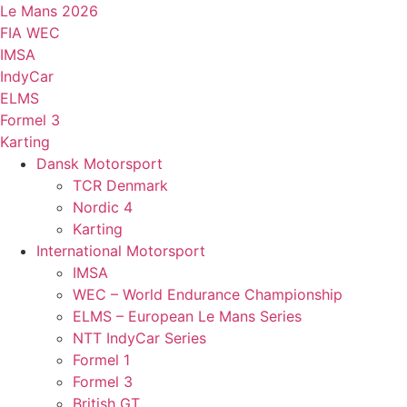
Videre
Le Mans 2026
til
FIA WEC
indhold
IMSA
IndyCar
ELMS
Formel 3
Karting
Dansk Motorsport
TCR Denmark
Nordic 4
Karting
International Motorsport
IMSA
WEC – World Endurance Championship
ELMS – European Le Mans Series
NTT IndyCar Series
Formel 1
Formel 3
British GT