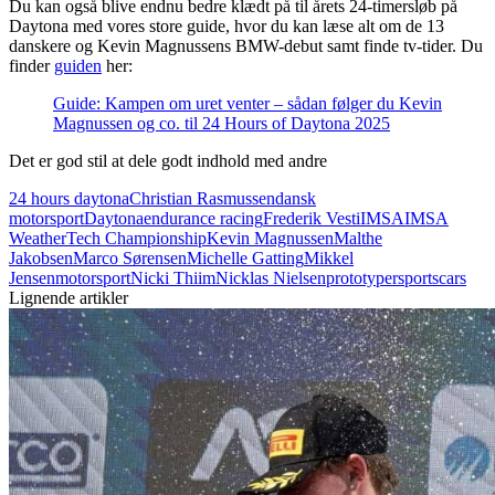
Du kan også blive endnu bedre klædt på til årets 24-timersløb på
Daytona med vores store guide, hvor du kan læse alt om de 13
danskere og Kevin Magnussens BMW-debut samt finde tv-tider. Du
finder
guiden
her:
Guide: Kampen om uret venter – sådan følger du Kevin
Magnussen og co. til 24 Hours of Daytona 2025
Det er god stil at dele godt indhold med andre
24 hours daytona
Christian Rasmussen
dansk
motorsport
Daytona
endurance racing
Frederik Vesti
IMSA
IMSA
WeatherTech Championship
Kevin Magnussen
Malthe
Jakobsen
Marco Sørensen
Michelle Gatting
Mikkel
Jensen
motorsport
Nicki Thiim
Nicklas Nielsen
prototyper
sportscars
Lignende artikler