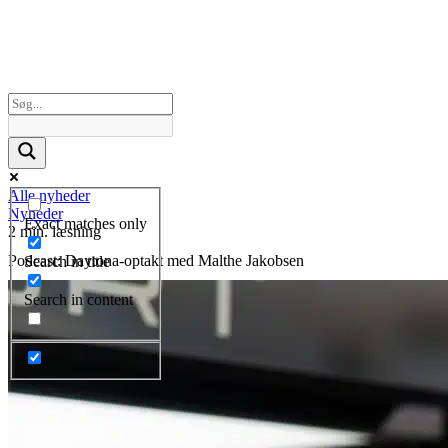
Alle nyheder
Nyheder
Exact matches only
2 min. læsning
Podcast: Daytona-optakt med Malthe Jakobsen
Search in title
Search in content