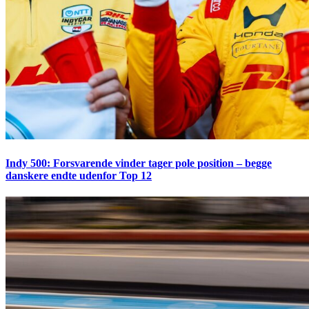
Indy 500: Forsvarende vinder tager pole position – begge
danskere endte udenfor Top 12