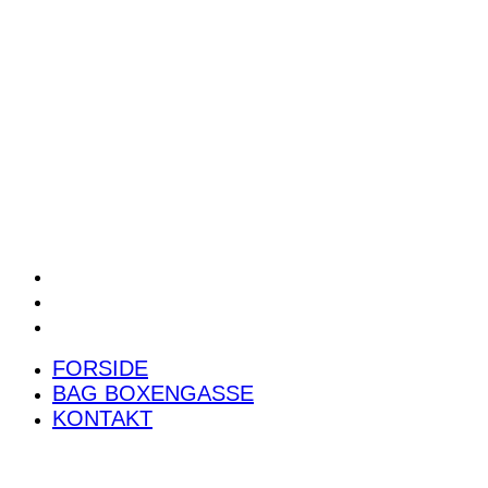
POWER RANKING
PODCAST
PRESSEMEDDELELSER
BILTEST
FORSIDE
BAG BOXENGASSE
KONTAKT
FORSIDE
BAG BOXENGASSE
KONTAKT