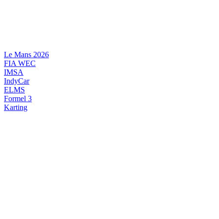
Videre
til
indhold
Le Mans 2026
FIA WEC
IMSA
IndyCar
ELMS
Formel 3
Karting
DANSK MOTORSPORT
INTERNATIONAL MOTORSPORT
ARTIKELSERIER