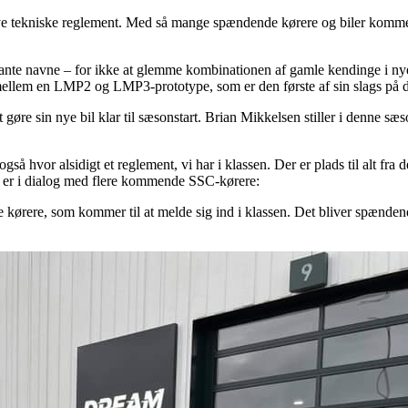
t nye tekniske reglement. Med så mange spændende kørere og biler komme
ante navne – for ikke at glemme kombinationen af gamle kendinge i nye
lem en LMP2 og LMP3-prototype, som er den første af sin slags på da
at gøre sin nye bil klar til sæsonstart. Brian Mikkelsen stiller i den
gså hvor alsidigt et reglement, vi har i klassen. Der er plads til alt fr
er er i dialog med flere kommende SSC-kørere:
kørere, som kommer til at melde sig ind i klassen. Det bliver spændende a