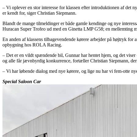
– Vi oplever en stor interesse for klassen efter introduktionen af de
er kendt for, siger Christian Siepmann.
Blandt de mange tilmeldinger er både gamle kendinge og nye interess
Huracan Super Trofeo ud med en Ginetta LMP G58; en mellemting mel
En anden af klassens tilbagevendende kørere arbejder på højtryk for 
opbygning hos ROLA Racing.
– Det er en vildt spændende bil, Gunnar har hentet hjem, og det viser o
og alle får jævnbyrdig konkurrence, fortæller Christian Siepmann, d
– Vi har løbende dialog med nye kørere, og lige nu har vi fem-otte nye 
Special Saloon Car