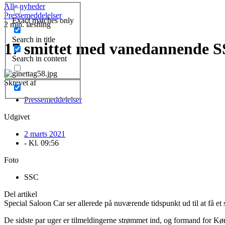
Alle nyheder
Pressemeddelelser
Exact matches only
2 min. læsning
Search in title
17 smittet med vanedannende S
Search in content
Skrevet af
Pressemeddelelser
Udgivet
2 marts 2021
- Kl.
09:56
Foto
SSC
Del artikel
Special Saloon Car ser allerede på nuværende tidspunkt ud til at få e
De sidste par uger er tilmeldingerne strømmet ind, og formand for Kø