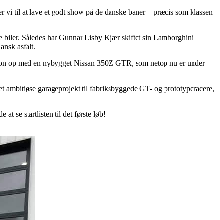
r vi til at lave et godt show på de danske baner – præcis som klassen
 biler. Således har Gunnar Lisby Kjær skiftet sin Lamborghini
nsk asfalt.
ne sæson op med en nybygget Nissan 350Z GTR, som netop nu er under
a det ambitiøse garageprojekt til fabriksbyggede GT- og prototyperacere,
t se startlisten til det første løb!