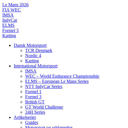
Videre
Le Mans 2026
til
FIA WEC
indhold
IMSA
IndyCar
ELMS
Formel 3
Karting
Dansk Motorsport
TCR Denmark
Nordic 4
Karting
International Motorsport
IMSA
WEC – World Endurance Championship
ELMS – European Le Mans Series
NTT IndyCar Series
Formel 1
Formel 3
British GT
GT World Challenge
24H Series
Artikelserier
Guides
Motorsport og uddannelse